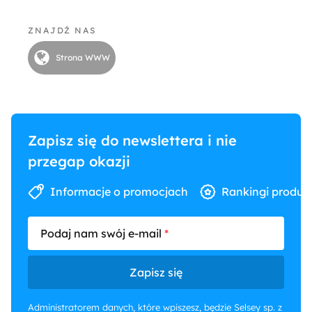
ZNAJDŹ NAS
Strona WWW
Zapisz się do newslettera i nie
przegap okazji
Informacje o promocjach
Rankingi produk
Podaj nam swój e-mail
Zapisz się
Administratorem danych, które wpiszesz, będzie Selsey sp. z