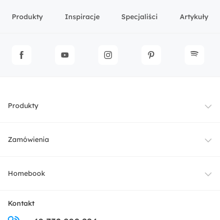
Produkty
Inspiracje
Specjaliści
Artykuły
Produkty
Meble
Zamówienia
Oświetlenie
Dostawa
Homebook
Tekstylia
Płatności i raty
O nas
Kontakt
Ogród i taras