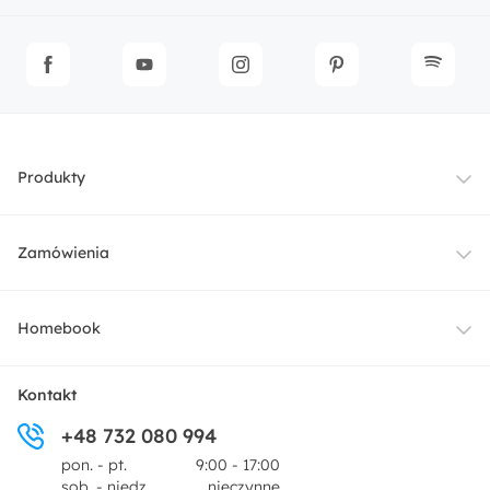
Produkty
Meble
Zamówienia
Oświetlenie
Dostawa
Homebook
Tekstylia
Płatności i raty
O nas
Kontakt
Ogród i taras
+48 732 080 994
Zwroty
Centrum prasowe
pon. - pt.
9:00 - 17:00
Dekoracje i akcesoria
sob. - niedz.
nieczynne