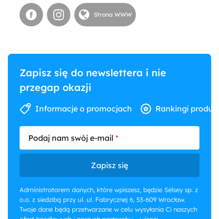
Strona WWW
Zapisz się do newslettera i nie
przegap okazji
Informacje o promocjach
Rankingi produk
Podaj nam swój e-mail
Zapisz się
Administratorem danych, które wpiszesz, będzie Selsey sp. z
o.o. z siedzibą przy ul. ul. Fabrycznej 6, 53-609 Wrocław.
Twoje dane będą przetwarzane w celu wysyłania Ci naszych