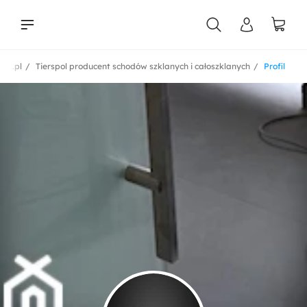
ok.pl
Tierspol producent schodów szklanych i całoszklanych
Profil
liści