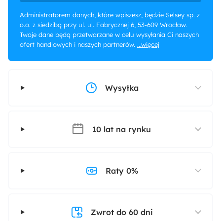
Administratorem danych, które wpiszesz, będzie Selsey sp. z
o.o. z siedzibą przy ul. ul. Fabrycznej 6, 53-609 Wrocław.
Twoje dane będą przetwarzane w celu wysyłania Ci naszych
ofert handlowych i naszych partnerów.
...więcej
Wysyłka
10 lat na rynku
Raty 0%
Zwrot do 60 dni