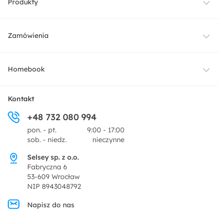
Produkty
Meble
Zamówienia
Oświetlenie
Dostawa
Homebook
Tekstylia
Płatności i raty
O nas
Kontakt
Ogród i taras
+48 732 080 994
Zwroty
Centrum prasowe
pon. - pt.
9:00 - 17:00
Dekoracje i akcesoria
sob. - niedz.
nieczynne
Pytania i odpowiedzi
Oferta dla producentów
Selsey sp. z o.o.
Promocje
Fabryczna 6
Regulamin
53-609 Wrocław
NIP 8943048792
Polityka prywatności
Napisz do nas