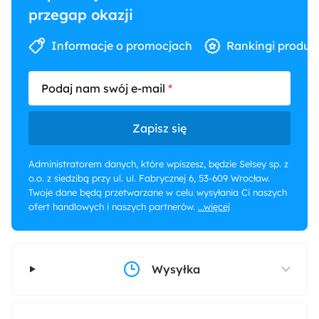
przegap okazji
Informacje o promocjach
Rankingi produk
Podaj nam swój e-mail
Zapisz się
Administratorem danych, które wpiszesz, będzie Selsey sp. z
o.o. z siedzibą przy ul. ul. Fabrycznej 6, 53-609 Wrocław.
Twoje dane będą przetwarzane w celu wysyłania Ci naszych
ofert handlowych i naszych partnerów.
...więcej
Wysyłka