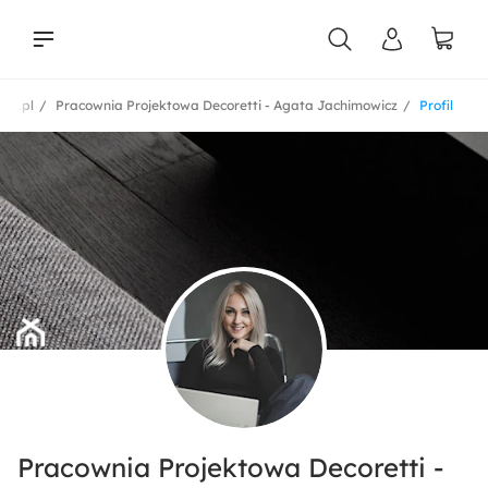
ok.pl
Pracownia Projektowa Decoretti - Agata Jachimowicz
Profil
liści
Pracownia Projektowa Decoretti -