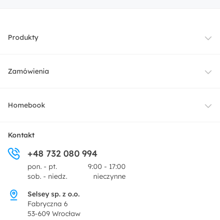
Produkty
Meble
Zamówienia
Oświetlenie
Dostawa
Homebook
Tekstylia
Płatności i raty
O nas
Kontakt
Ogród i taras
+48 732 080 994
Zwroty
Centrum prasowe
pon. - pt.
9:00 - 17:00
Dekoracje i akcesoria
sob. - niedz.
nieczynne
Pytania i odpowiedzi
Oferta dla producentów
Selsey sp. z o.o.
Promocje
Fabryczna 6
Regulamin
53-609 Wrocław