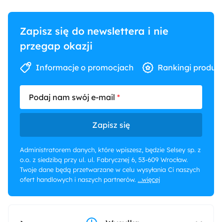
Zapisz się do newslettera i nie
przegap okazji
Informacje o promocjach
Rankingi produk
Podaj nam swój e-mail
Zapisz się
Administratorem danych, które wpiszesz, będzie Selsey sp. z
o.o. z siedzibą przy ul. ul. Fabrycznej 6, 53-609 Wrocław.
Twoje dane będą przetwarzane w celu wysyłania Ci naszych
ofert handlowych i naszych partnerów.
...więcej