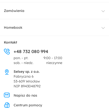
Meble
Zamówienia
Oświetlenie
Dostawa
Homebook
Tekstylia
Płatności i raty
O nas
Kontakt
Ogród i taras
+48 732 080 994
Zwroty
Centrum prasowe
pon. - pt.
9:00 - 17:00
Dekoracje i akcesoria
sob. - niedz.
nieczynne
Pytania i odpowiedzi
Oferta dla producentów
Selsey sp. z o.o.
Promocje
Fabryczna 6
Regulamin
53-609 Wrocław
NIP 8943048792
Polityka prywatności
Napisz do nas
Centrum pomocy
Ustawienia prywatności