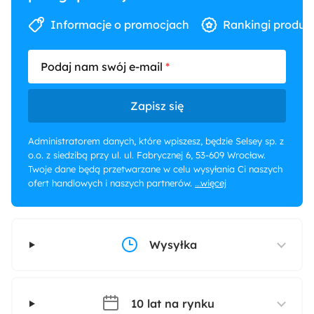
Informacje o promocjach
Rankingi produk
Podaj nam swój e-mail
Zapisz się
Administratorem danych, które wpiszesz, będzie Selsey sp. z
o.o. z siedzibą przy ul. ul. Fabrycznej 6, 53-609 Wrocław.
Twoje dane będą przetwarzane w celu wysyłania Ci naszych
ofert handlowych i naszych partnerów.
...więcej
Wysyłka
10 lat na rynku