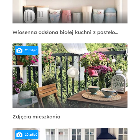
Wiosenna odsłona białej kuchni z pastelowymi dodatkami
26 zdjęć
Zdjęcia mieszkania
10 zdjęć