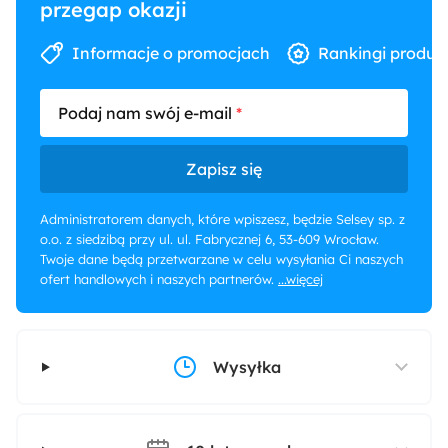
przegap okazji
Informacje o promocjach
Rankingi produk
Podaj nam swój e-mail
Zapisz się
Administratorem danych, które wpiszesz, będzie Selsey sp. z
o.o. z siedzibą przy ul. ul. Fabrycznej 6, 53-609 Wrocław.
Twoje dane będą przetwarzane w celu wysyłania Ci naszych
ofert handlowych i naszych partnerów.
...więcej
Wysyłka