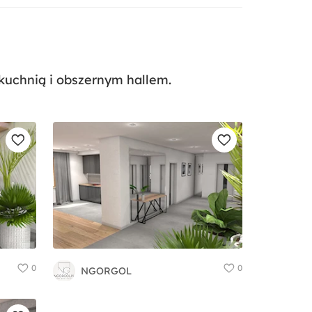
 kuchnią i obszernym hallem.
0
0
NGORGOL