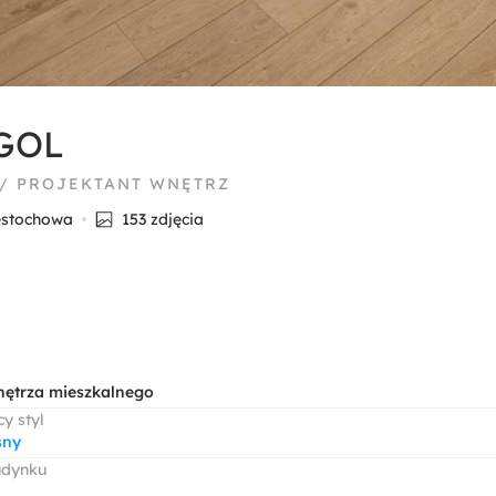
GOL
 / PROJEKTANT WNĘTRZ
ęstochowa
153 zdjęcia
nętrza mieszkalnego
y styl
sny
udynku