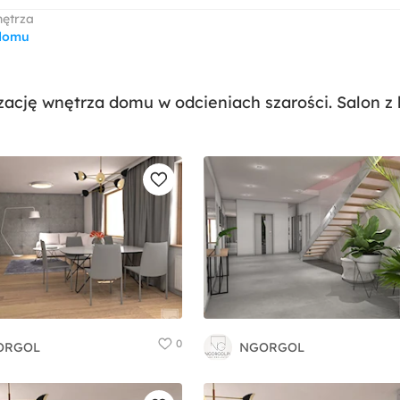
nętrza
domu
zację wnętrza domu w odcieniach szarości. Salon z
0
ORGOL
NGORGOL