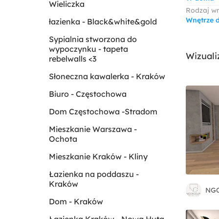
Wieliczka
Rodzaj w
Wnętrze 
łazienka - Black&white&gold
Sypialnia stworzona do
wypoczynku - tapeta
Wizuali
rebelwalls <3
Słoneczna kawalerka - Kraków
Biuro - Częstochowa
Dom Częstochowa -Stradom
Mieszkanie Warszawa -
Ochota
Mieszkanie Kraków - Kliny
Łazienka na poddaszu -
Kraków
NG
Dom - Kraków