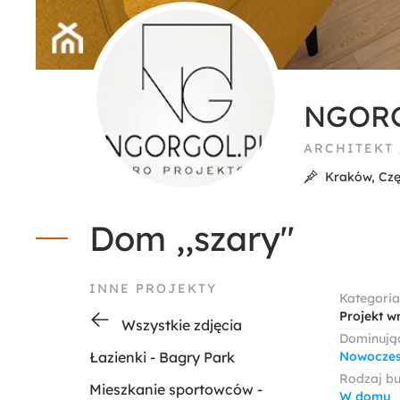
NGOR
ARCHITEKT
Kraków, Cz
Dom ,,szary"
INNE PROJEKTY
Kategoria
Projekt w
Wszystkie zdjęcia
Dominując
Łazienki - Bagry Park
Nowocze
Rodzaj b
Mieszkanie sportowców -
W domu