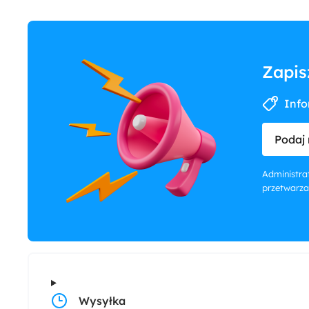
Zapis
Info
Podaj 
Administrat
przetwarza
Wysyłka