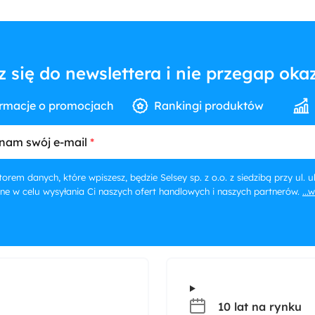
z się do newslettera i nie przegap okaz
rmacje o promocjach
Rankingi produktów
nam swój e-mail
orem danych, które wpiszesz, będzie Selsey sp. z o.o. z siedzibą przy ul.
ne w celu wysyłania Ci naszych ofert handlowych i naszych partnerów.
...
10 lat na rynku