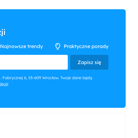
ji
Najnowsze trendy
Praktyczne porady
Zapisz się
 ul. Fabrycznej 6, 53-609 Wrocław. Twoje dane będą
więcej