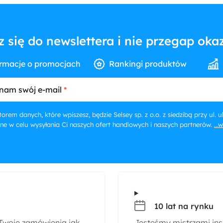
z się do newslettera i nie przegap okaz
rmacje o promocjach
Rankingi produktów
nam swój e-mail
orem danych, które wpiszesz, będzie Selsey sp. z o.o. z siedzibą przy ul.
ne w celu wysyłania Ci naszych ofert handlowych i naszych partnerów.
...
10 lat na rynku
woje zamówienia jak
Jesteśmy mistrzami insp