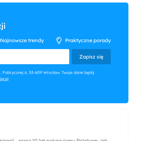
ji
Najnowsze trendy
Praktyczne porady
Zapisz się
 ul. Fabrycznej 6, 53-609 Wrocław. Twoje dane będą
więcej
iracji - przez 10 lat pokazujemy Polakom, jak