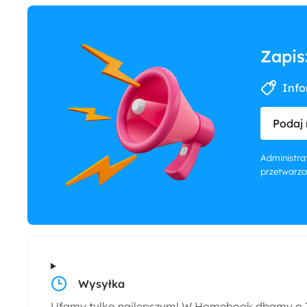
Zapis
Info
Podaj 
Administrat
przetwarza
Wysyłka
Ufamy tylko najlepszym! W Homebook dbamy o T