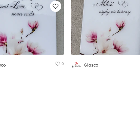
0
sco
Glasco