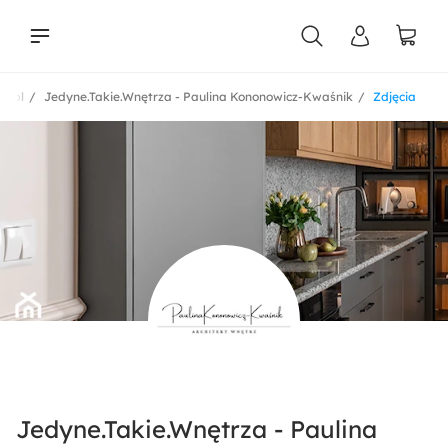
k.pl
Jedyne.Takie.Wnętrza - Paulina Kononowicz-Kwaśnik
Zdjęcia
liści
Jedyne.Takie.Wnętrza - Paulina