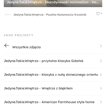
Jedyne.Takie.Wnętrza - Skandynawski minimalizm - Hol / przedpokój, styl skandynawski - zdjęcie od Jedyne.Takie.Wnętrza - Paulina Kononowicz-Kwaśnik
0
Jedyne.Takie.Wnętrza - Paulina Kononowicz-Kwaśnik
INNE PROJEKTY
Wszystkie zdjęcia
Jedyne.Takie.Wnętrza - przytulna klasyka Gdańsk
Jedyne.Takie.Wnętrza - klasyka z nutą słonecznego orientu
Jedyne.Takie.Wnętrza - Wnętrza z błękitem
Jedyne.Takie.Wnętrza - American Farmhouse style home