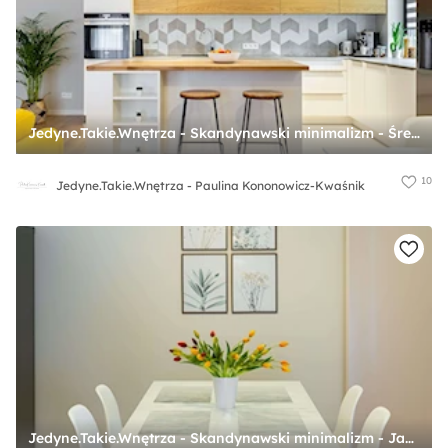
Jedyne.Takie.Wnętrza - Skandynawski minimalizm - Średnia otwarta z salonem z kamiennym blatem biała szara z zabudowaną lodówką z lodówką wolnostojącą z nablatowym zlewozmywakiem kuchnia w kształcie litery l z wyspą lub półwyspem z oknem z marmurową ... - zdjęcie od Jedyne.Takie.Wnętrza - Paulina Kononowicz-Kwaśnik
10
Jedyne.Takie.Wnętrza - Paulina Kononowicz-Kwaśnik
Jedyne.Takie.Wnętrza - Skandynawski minimalizm - Jadalnia, styl skandynawski - zdjęcie od Jedyne.Takie.Wnętrza - Paulina Kononowicz-Kwaśnik