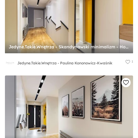
Jedyne.Takie.Wnętrza - Skandynawski minimalizm - Hol / przedpokój, styl skandynawski - zdjęcie od Jedyne.Takie.Wnętrza - Paulina Kononowicz-Kwaśnik
1
Jedyne.Takie.Wnętrza - Paulina Kononowicz-Kwaśnik