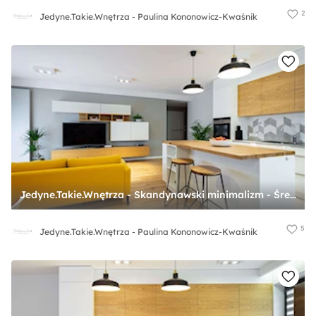
2
Jedyne.Takie.Wnętrza - Paulina Kononowicz-Kwaśnik
Jedyne.Takie.Wnętrza - Skandynawski minimalizm - Średnia otwarta z salonem biała szara z zabudowaną lodówką z nablatowym zlewozmywakiem kuchnia jednorzędowa z wyspą lub półwyspem, styl skandynawski - zdjęcie od Jedyne.Takie.Wnętrza - Paulina Kononowicz-Kwaśnik
5
Jedyne.Takie.Wnętrza - Paulina Kononowicz-Kwaśnik