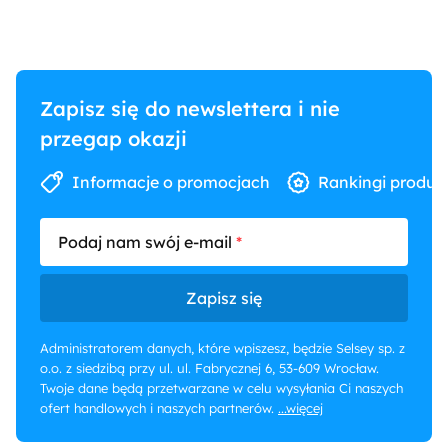
Zapisz się do newslettera i nie
przegap okazji
Informacje o promocjach
Rankingi produk
Podaj nam swój e-mail
Zapisz się
Administratorem danych, które wpiszesz, będzie Selsey sp. z
o.o. z siedzibą przy ul. ul. Fabrycznej 6, 53-609 Wrocław.
Twoje dane będą przetwarzane w celu wysyłania Ci naszych
ofert handlowych i naszych partnerów.
...więcej