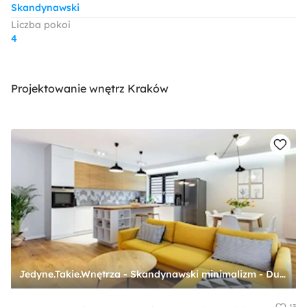
Skandynawski
Liczba pokoi
4
Projektowanie wnętrz Kraków
Jedyne.Takie.Wnętrza - Skandynawski minimalizm - Duży biały szary salon z kuchnią z jadalnią, styl skandynawski - zdjęcie od Jedyne.Takie.Wnętrza - Paulina Kononowicz-Kwaśnik
13