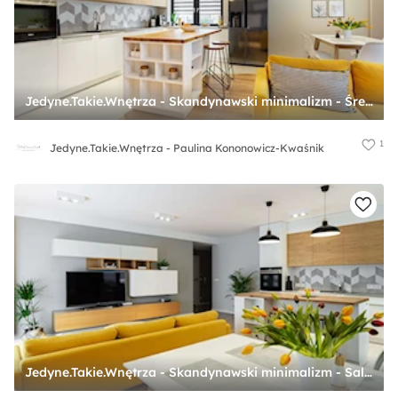
Jedyne.Takie.Wnętrza - Skandynawski minimalizm - Średnia otwarta z salonem biała szara z zabudowaną lodówką z lodówką wolnostojącą z nablatowym zlewozmywakiem kuchnia w kształcie litery l z wyspą lub półwyspem z oknem, styl skandynawski - zdjęcie od Jedyne.Takie.Wnętrza - Paulina Kononowicz-Kwaśnik
1
Jedyne.Takie.Wnętrza - Paulina Kononowicz-Kwaśnik
Jedyne.Takie.Wnętrza - Skandynawski minimalizm - Salon, styl skandynawski - zdjęcie od Jedyne.Takie.Wnętrza - Paulina Kononowicz-Kwaśnik