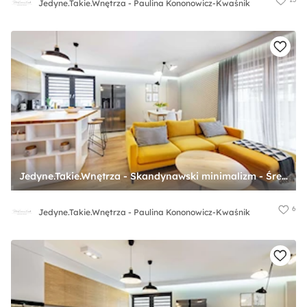
Jedyne.Takie.Wnętrza - Paulina Kononowicz-Kwaśnik
Jedyne.Takie.Wnętrza - Skandynawski minimalizm - Średni biały szary salon z kuchnią z jadalnią, styl skandynawski - zdjęcie od Jedyne.Takie.Wnętrza - Paulina Kononowicz-Kwaśnik
6
Jedyne.Takie.Wnętrza - Paulina Kononowicz-Kwaśnik