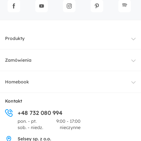
Produkty
Meble
Zamówienia
Oświetlenie
Dostawa
Homebook
Tekstylia
Płatności i raty
O nas
Kontakt
Ogród i taras
+48 732 080 994
Zwroty
Centrum prasowe
pon. - pt.
9:00 - 17:00
Dekoracje i akcesoria
sob. - niedz.
nieczynne
Pytania i odpowiedzi
Oferta dla producentów
Selsey sp. z o.o.
Promocje