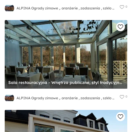
0
ALPINA Ogrody zimowe ,. oranżerie , zadaszenia , szkło architektoniczne
Sala restauracyjna - Wnętrza publiczne, styl tradycyjny - zdjęcie od ALPINA Ogrody zimowe ,. oranżerie, zadaszenia, szkło architektoniczne
0
ALPINA Ogrody zimowe ,. oranżerie , zadaszenia , szkło architektoniczne