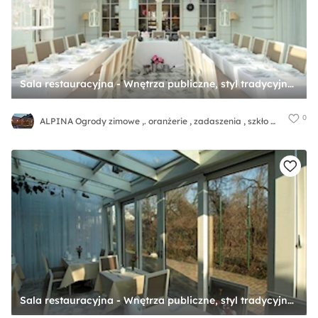
Sala restauracyjna - Wnętrza publiczne, styl tradycyjny - zdjęcie od ALPINA Ogrody zimowe ,. oranżerie, zadaszenia, szkło architektoniczne
0
ALPINA Ogrody zimowe ,. oranżerie , zadaszenia , szkło architektoniczne
Sala restauracyjna - Wnętrza publiczne, styl tradycyjny - zdjęcie od ALPINA Ogrody zimowe ,. oranżerie, zadaszenia, szkło architektoniczne