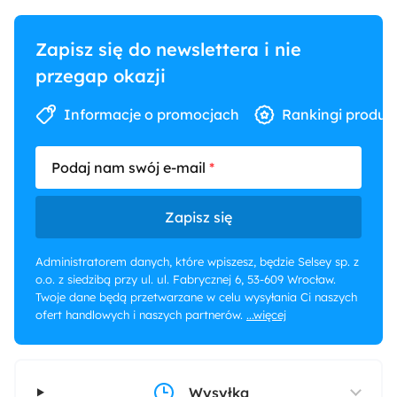
Zapisz się do newslettera i nie
przegap okazji
Informacje o promocjach
Rankingi produk
Podaj nam swój e-mail
Zapisz się
Administratorem danych, które wpiszesz, będzie Selsey sp. z
o.o. z siedzibą przy ul. ul. Fabrycznej 6, 53-609 Wrocław.
Twoje dane będą przetwarzane w celu wysyłania Ci naszych
ofert handlowych i naszych partnerów.
...więcej
Wysyłka