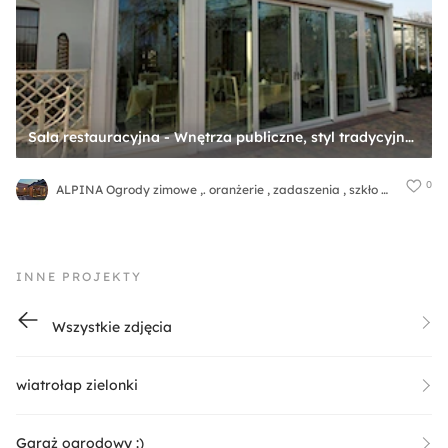
Sala restauracyjna - Wnętrza publiczne, styl tradycyjny - zdjęcie od ALPINA Ogrody zimowe ,. oranżerie, zadaszenia, szkło architektoniczne
0
ALPINA Ogrody zimowe ,. oranżerie , zadaszenia , szkło architektoniczne
INNE PROJEKTY
Wszystkie zdjęcia
wiatrołap zielonki
Garaż ogrodowy :)