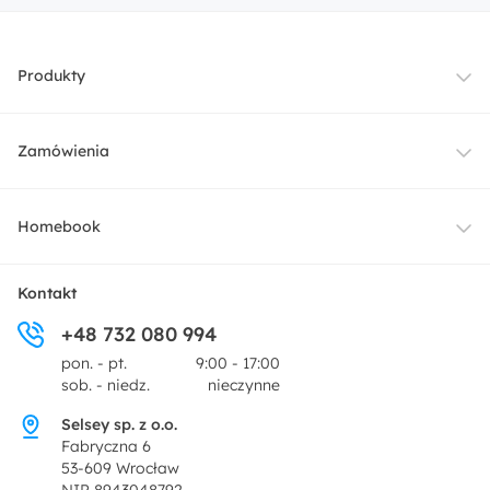
Produkty
Meble
Zamówienia
Oświetlenie
Dostawa
Homebook
Tekstylia
Płatności i raty
O nas
Kontakt
Ogród i taras
+48 732 080 994
Zwroty
Centrum prasowe
pon. - pt.
9:00 - 17:00
Dekoracje i akcesoria
sob. - niedz.
nieczynne
Pytania i odpowiedzi
Oferta dla producentów
Selsey sp. z o.o.
Promocje
Fabryczna 6
Regulamin
53-609 Wrocław