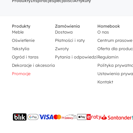
Produkty
Inspiracje
Specjaliści
Artykuły
Produkty
Zamówienia
Homebook
Meble
Dostawa
O nas
Oświetlenie
Płatności i raty
Centrum prasowe
Tekstylia
Zwroty
Oferta dla produ
Ogród i taras
Pytania i odpowiedzi
Regulamin
Dekoracje i akcesoria
Polityka prywatno
Promocje
Ustawienia prywa
Kontakt