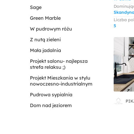
Dominując
Sage
Skandyna
Green Marble
Liczba po
5
W pudrowym różu
Z nutą zieleni
Mała jadalnia
Projekt salonu- najlepsza
strefa relaksu ;)
Projekt Mieszkania w stylu
nowoczesno-industrialnym
Pudrowa sypialnia
PIK
Dom nad jeziorem