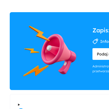
Zapis
Info
Podaj 
Administrat
przetwarza