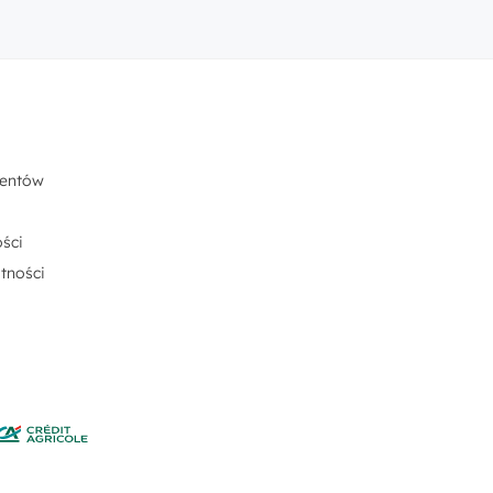
centów
ści
tności