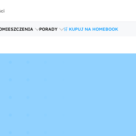
ści
OMIESZCZENIA
PORADY
🛒 KUPUJ NA HOMEBOOK