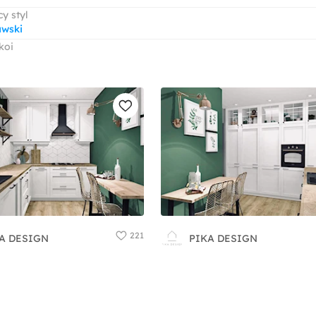
y styl
wski
koi
221
A DESIGN
PIKA DESIGN