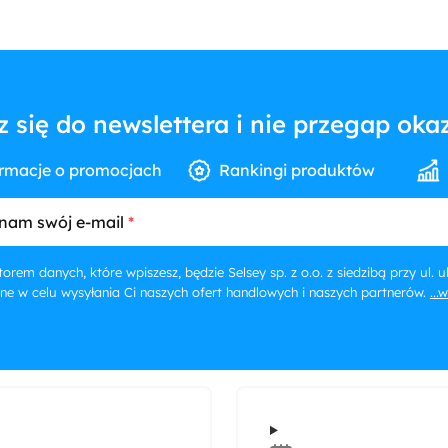
z się do newslettera i nie przegap okaz
rmacje o promocjach
Rankingi produktów
nam swój e-mail
orem danych, które wpiszesz, będzie Selsey sp. z o.o. z siedzibą przy ul.
ne w celu wysyłania Ci naszych ofert handlowych i naszych partnerów.
...