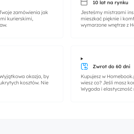
10 lat na rynku
woje zamówienia jak
Jesteśmy mistrzami insp
i kurierskimi,
mieszkać pięknie i komf
taw.
wymarzone wnętrze z H
Zwrot do 60 dni
! Wyjątkowa okazja, by
Kupujesz w Homebook.pl
ukrytych kosztów. Nie
wiesz co? Jeśli masz ko
Wygoda i elastyczność