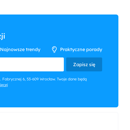
ji
Najnowsze trendy
Praktyczne porady
Zapisz się
 ul. Fabrycznej 6, 53-609 Wrocław. Twoje dane będą
więcej