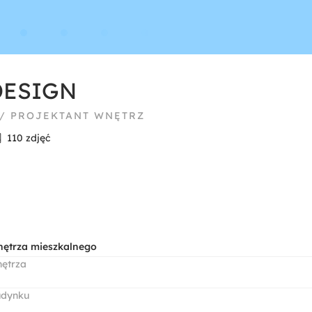
DESIGN
 / PROJEKTANT WNĘTRZ
110 zdjęć
nętrza mieszkalnego
nętrza
udynku