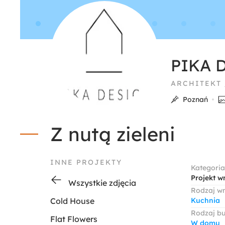
PIKA 
ARCHITEKT
Poznań
Z nutą zieleni
INNE PROJEKTY
Kategoria
Projekt w
Wszystkie zdjęcia
Rodzaj w
Cold House
Kuchnia
Rodzaj b
Flat Flowers
W domu