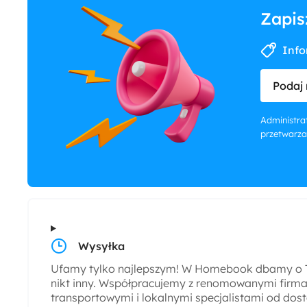
Zapis
Info
Podaj 
Administrat
przetwarza
Wysyłka
Ufamy tylko najlepszym! W Homebook dbamy o T
nikt inny. Współpracujemy z renomowanymi firmam
transportowymi i lokalnymi specjalistami od dos