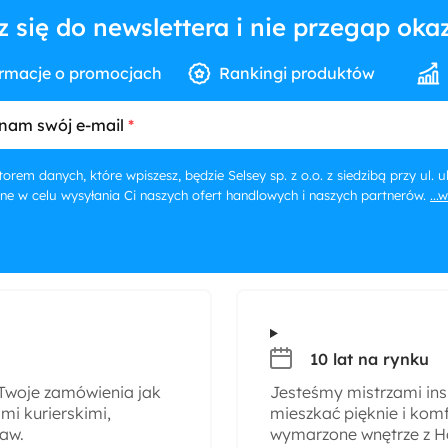
z się do newslettera i nie przegap okaz
rmacje o promocjach
Rankingi produktów
nam swój e-mail
orem danych, które wpiszesz, będzie Selsey sp. z o.o. z siedzibą przy ul.
ne w celu wysyłania Ci naszych ofert handlowych i naszych partnerów.
...
10 lat na rynku
woje zamówienia jak
Jesteśmy mistrzami insp
i kurierskimi,
mieszkać pięknie i komf
taw.
wymarzone wnętrze z H