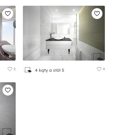
2
4
4 kąty a stół 5