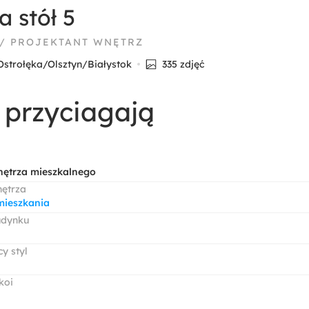
a stół 5
 / PROJEKTANT WNĘTRZ
strołęka/Olsztyn/Białystok
335 zdjęć
 przyciagają
nętrza mieszkalnego
nętrza
mieszkania
udynku
y styl
koi