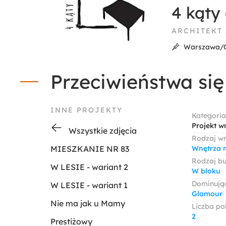
4 kąty 
ARCHITEKT
Warszawa/O
Przeciwieństwa się
INNE PROJEKTY
Kategoria
Projekt w
Wszystkie zdjęcia
Rodzaj w
MIESZKANIE NR 83
Wnętrza 
Rodzaj b
W LESIE - wariant 2
W bloku
Dominując
W LESIE - wariant 1
Glamour
Nie ma jak u Mamy
Liczba po
2
Prestiżowy