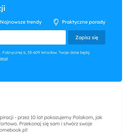
ji
Najnowsze trendy
Praktyczne porady
Zapisz się
 ul. Fabrycznej 6, 53-609 Wrocław. Twoje dane będą
więcej
iracji - przez 10 lat pokazujemy Polakom, jak
ortowo. Przekonaj się sam i stwórz swoje
omebook.pl!