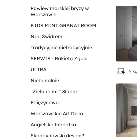
Powiew morskiej bryzy w
Warszawie
KIDS MINT GRANAT ROOM
Nad Świdrem
Tradycyjnie nietradycyjnie.
SERWIS - Rakietą Ząbki
ULTRA
4 ką
Niebanalnie
"Zielono mi!" Słupno.
Księżycowa.
Warszawskie Art Deco
Angielska herbatka
Skandynawski design?