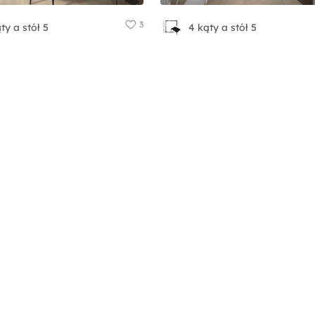
3
ty a stół 5
4 kąty a stół 5