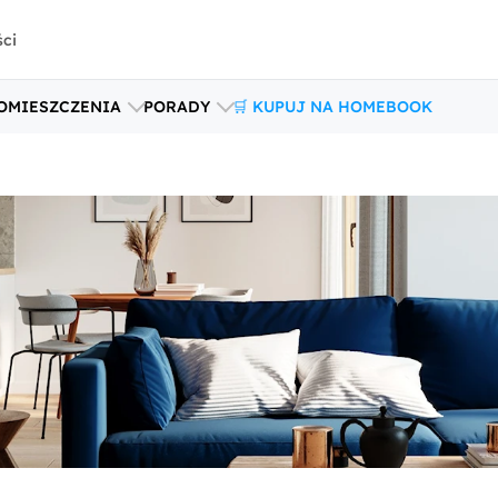
ści
OMIESZCZENIA
PORADY
🛒 KUPUJ NA HOMEBOOK