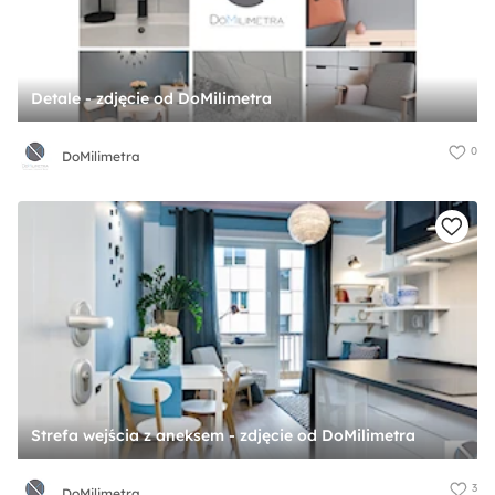
Detale - zdjęcie od DoMilimetra
0
DoMilimetra
Strefa wejścia z aneksem - zdjęcie od DoMilimetra
3
DoMilimetra