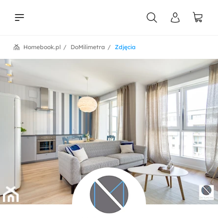
Homebook.pl
DoMilimetra
Zdjęcia
liści