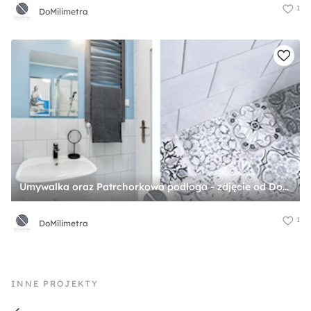
1
DoMilimetra
Umywalka oraz Patrchorkowa podłoga - zdjęcie od DoMilimetra
1
DoMilimetra
INNE PROJEKTY