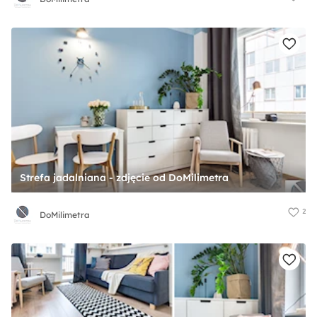
Strefa jadalniana - zdjęcie od DoMilimetra
2
DoMilimetra