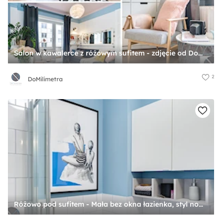
Salon w kawalerce z różowym sufitem - zdjęcie od DoMilimetra
2
DoMilimetra
Różowo pod sufitem - Mała bez okna łazienka, styl nowoczesny - zdjęcie od DoMilimetra