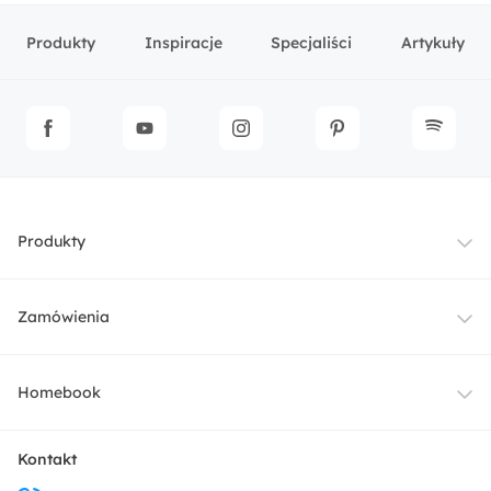
Produkty
Inspiracje
Specjaliści
Artykuły
Produkty
Meble
Zamówienia
Oświetlenie
Dostawa
Homebook
Tekstylia
Płatności i raty
O nas
Kontakt
Ogród i taras