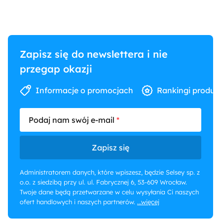
Zapisz się do newslettera i nie
przegap okazji
Informacje o promocjach
Rankingi produk
Podaj nam swój e-mail
Zapisz się
Administratorem danych, które wpiszesz, będzie Selsey sp. z
o.o. z siedzibą przy ul. ul. Fabrycznej 6, 53-609 Wrocław.
Twoje dane będą przetwarzane w celu wysyłania Ci naszych
ofert handlowych i naszych partnerów.
...więcej