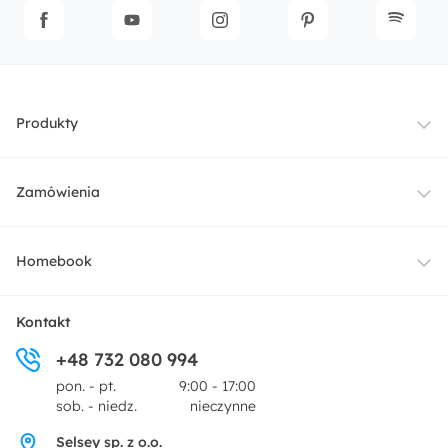
Produkty
Meble
Zamówienia
Oświetlenie
Dostawa
Homebook
Tekstylia
Płatności i raty
O nas
Kontakt
Ogród i taras
+48 732 080 994
Zwroty
Centrum prasowe
pon. - pt.
9:00 - 17:00
Dekoracje i akcesoria
sob. - niedz.
nieczynne
Pytania i odpowiedzi
Oferta dla producentów
Selsey sp. z o.o.