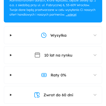
Administratorem danych, które wpiszesz, będzie Selsey sp. z
o.o. z siedzibą przy ul. ul. Fabrycznej 6, 53-609 Wrocław.
Twoje dane będą przetwarzane w celu wysyłania Ci naszych
ofert handlowych i naszych partnerów.
...więcej
Wysyłka
10 lat na rynku
Raty 0%
Zwrot do 60 dni