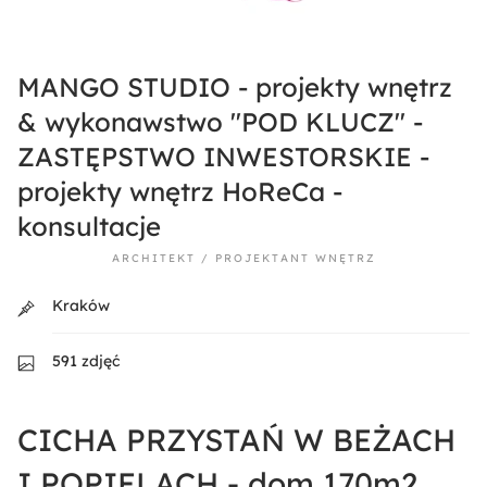
MANGO STUDIO - projekty wnętrz
& wykonawstwo "POD KLUCZ" -
ZASTĘPSTWO INWESTORSKIE -
projekty wnętrz HoReCa -
konsultacje
ARCHITEKT / PROJEKTANT WNĘTRZ
Kraków
591 zdjęć
CICHA PRZYSTAŃ W BEŻACH
I POPIELACH - dom 170m2