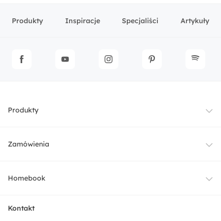
Produkty
Inspiracje
Specjaliści
Artykuły
Produkty
Meble
Zamówienia
Oświetlenie
Dostawa
Homebook
Tekstylia
Płatności i raty
O nas
Kontakt
Ogród i taras