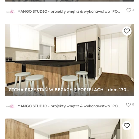
3
MANGO STUDIO - projekty wnętrz & wykonawstwo "POD KLUCZ" - ZASTĘPSTWO INWESTORSKIE - projekty wnętrz HoReCa - konsultacje
CICHA PRZYSTAŃ W BEŻACH I POPIELACH - dom 170m2 - Kuchnia, styl nowoczesny - zdjęcie od MANGO STUDIO - projekty wnętrz & wykonawstwo "POD KLUCZ" - ZASTĘPSTWO INWESTORSKIE - projekty wnętrz HoReCa - konsultacje
0
MANGO STUDIO - projekty wnętrz & wykonawstwo "POD KLUCZ" - ZASTĘPSTWO INWESTORSKIE - projekty wnętrz HoReCa - konsultacje