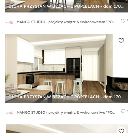
CICHA PRZYSTAŃ W BEŻACH I POPIELACH - dom 170m2 - Kuchnia, styl nowoczesny - zdjęcie od MANGO STUDIO - projekty wnętrz & wykonawstwo "POD KLUCZ" - ZASTĘPSTWO INWESTORSKIE - projekty wnętrz HoReCa - konsultacje
2
MANGO STUDIO - projekty wnętrz & wykonawstwo "POD KLUCZ" - ZASTĘPSTWO INWESTORSKIE - projekty wnętrz HoReCa - konsultacje
CICHA PRZYSTAŃ W BEŻACH I POPIELACH - dom 170m2 - Średnia otwarta z salonem beżowa biała z zabudowaną lodówką z lodówką wolnostojącą z podblatowym zlewozmywakiem kuchnia w kształcie litery l z wyspą lub półwyspem z oknem, styl nowoczesny - zdjęcie od MANGO STUDIO - projekty wnętrz & wykonawstwo "POD KLUCZ" - ZASTĘPSTWO INWESTORSKIE - projekty wnętrz HoReCa - konsultacje
3
MANGO STUDIO - projekty wnętrz & wykonawstwo "POD KLUCZ" - ZASTĘPSTWO INWESTORSKIE - projekty wnętrz HoReCa - konsultacje