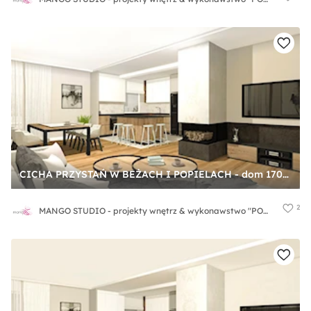
CICHA PRZYSTAŃ W BEŻACH I POPIELACH - dom 170m2 - Duży szary salon z kuchnią z jadalnią, styl nowoczesny - zdjęcie od MANGO STUDIO - projekty wnętrz & wykonawstwo "POD KLUCZ" - ZASTĘPSTWO INWESTORSKIE - projekty wnętrz HoReCa - konsultacje
2
MANGO STUDIO - projekty wnętrz & wykonawstwo "POD KLUCZ" - ZASTĘPSTWO INWESTORSKIE - projekty wnętrz HoReCa - konsultacje