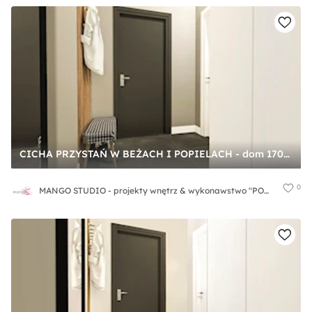
CICHA PRZYSTAŃ W BEŻACH I POPIELACH - dom 170m2 - Hol / przedpokój, styl nowoczesny - zdjęcie od MANGO STUDIO - projekty wnętrz & wykonawstwo "POD KLUCZ" - ZASTĘPSTWO INWESTORSKIE - projekty wnętrz HoReCa - konsultacje
0
MANGO STUDIO - projekty wnętrz & wykonawstwo "POD KLUCZ" - ZASTĘPSTWO INWESTORSKIE - projekty wnętrz HoReCa - konsultacje