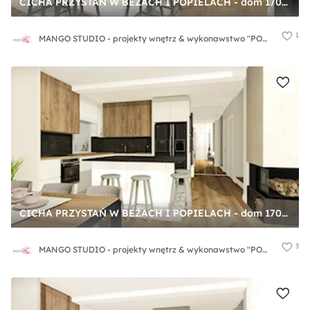
CICHA PRZYSTAŃ W BEŻACH I POPIELACH - dom 170m2 - Średnia otwarta z salonem biała czarna z zabudowaną lodówką z lodówką wolnostojącą kuchnia w kształcie litery l z wyspą lub półwyspem z oknem, styl nowoczesny - zdjęcie od MANGO STUDIO - projekty wnętrz & wykonawstwo "POD KLUCZ" - ZASTĘPSTWO INWESTORSKIE - projekty wnętrz HoReCa - konsultacje
1
MANGO STUDIO - projekty wnętrz & wykonawstwo "POD KLUCZ" - ZASTĘPSTWO INWESTORSKIE - projekty wnętrz HoReCa - konsultacje
CICHA PRZYSTAŃ W BEŻACH I POPIELACH - dom 170m2 - Średnia otwarta z salonem biała czarna z zabudowaną lodówką z lodówką wolnostojącą z nablatowym zlewozmywakiem kuchnia w kształcie litery l z oknem, styl nowoczesny - zdjęcie od MANGO STUDIO - projekty wnętrz & wykonawstwo "POD KLUCZ" - ZASTĘPSTWO INWESTORSKIE - projekty wnętrz HoReCa - konsultacje
3
MANGO STUDIO - projekty wnętrz & wykonawstwo "POD KLUCZ" - ZASTĘPSTWO INWESTORSKIE - projekty wnętrz HoReCa - konsultacje