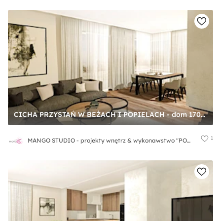
CICHA PRZYSTAŃ W BEŻACH I POPIELACH - dom 170m2 - Średni biały salon z jadalnią, styl nowoczesny - zdjęcie od MANGO STUDIO - projekty wnętrz & wykonawstwo "POD KLUCZ" - ZASTĘPSTWO INWESTORSKIE - projekty wnętrz HoReCa - konsultacje
1
MANGO STUDIO - projekty wnętrz & wykonawstwo "POD KLUCZ" - ZASTĘPSTWO INWESTORSKIE - projekty wnętrz HoReCa - konsultacje