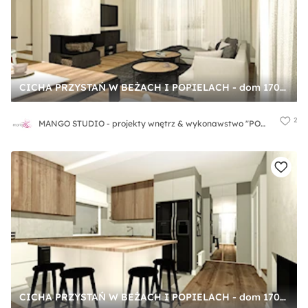
CICHA PRZYSTAŃ W BEŻACH I POPIELACH - dom 170m2 - Duży szary salon z jadalnią, styl nowoczesny - zdjęcie od MANGO STUDIO - projekty wnętrz & wykonawstwo "POD KLUCZ" - ZASTĘPSTWO INWESTORSKIE - projekty wnętrz HoReCa - konsultacje
2
MANGO STUDIO - projekty wnętrz & wykonawstwo "POD KLUCZ" - ZASTĘPSTWO INWESTORSKIE - projekty wnętrz HoReCa - konsultacje
CICHA PRZYSTAŃ W BEŻACH I POPIELACH - dom 170m2 - Średnia otwarta z kamiennym blatem szara z zabudowaną lodówką z nablatowym zlewozmywakiem kuchnia w kształcie litery l z wyspą lub półwyspem z oknem, styl nowoczesny - zdjęcie od MANGO STUDIO - projekty wnętrz & wykonawstwo "POD KLUCZ" - ZASTĘPSTWO INWESTORSKIE - projekty wnętrz HoReCa - konsultacje