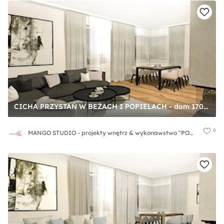
CICHA PRZYSTAŃ W BEŻACH I POPIELACH - dom 170m2 - Średni szary salon z jadalnią, styl nowoczesny - zdjęcie od MANGO STUDIO - projekty wnętrz & wykonawstwo "POD KLUCZ" - ZASTĘPSTWO INWESTORSKIE - projekty wnętrz HoReCa - konsultacje
0
MANGO STUDIO - projekty wnętrz & wykonawstwo "POD KLUCZ" - ZASTĘPSTWO INWESTORSKIE - projekty wnętrz HoReCa - konsultacje