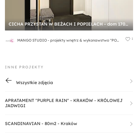
CICHA PRZYSTAŃ W BEŻACH I POPIELACH - dom 170m2 - Średni z wieszakiem szary hol / przedpokój, styl nowoczesny - zdjęcie od MANGO STUDIO - projekty wnętrz & wykonawstwo "POD KLUCZ" - ZASTĘPSTWO INWESTORSKIE - projekty wnętrz HoReCa - konsultacje
1
MANGO STUDIO - projekty wnętrz & wykonawstwo "POD KLUCZ" - ZASTĘPSTWO INWESTORSKIE - projekty wnętrz HoReCa - konsultacje
INNE PROJEKTY
Wszystkie zdjęcia
APRATAMENT "PURPLE RAIN" - KRAKÓW - KRÓLOWEJ
JADWIGI
SCANDINAVIAN - 80m2 - Kraków