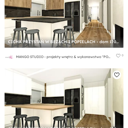
CICHA PRZYSTAŃ W BEŻACH I POPIELACH - dom 170m2 - Kuchnia, styl nowoczesny - zdjęcie od MANGO STUDIO - projekty wnętrz & wykonawstwo "POD KLUCZ" - ZASTĘPSTWO INWESTORSKIE - projekty wnętrz HoReCa - konsultacje
0
MANGO STUDIO - projekty wnętrz & wykonawstwo "POD KLUCZ" - ZASTĘPSTWO INWESTORSKIE - projekty wnętrz HoReCa - konsultacje