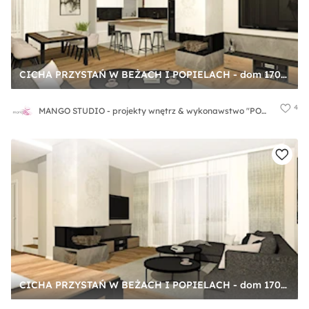
CICHA PRZYSTAŃ W BEŻACH I POPIELACH - dom 170m2 - Średni biały szary salon z kuchnią z jadalnią, styl nowoczesny - zdjęcie od MANGO STUDIO - projekty wnętrz & wykonawstwo "POD KLUCZ" - ZASTĘPSTWO INWESTORSKIE - projekty wnętrz HoReCa - konsultacje
4
MANGO STUDIO - projekty wnętrz & wykonawstwo "POD KLUCZ" - ZASTĘPSTWO INWESTORSKIE - projekty wnętrz HoReCa - konsultacje
CICHA PRZYSTAŃ W BEŻACH I POPIELACH - dom 170m2 - Duży szary salon z jadalnią, styl nowoczesny - zdjęcie od MANGO STUDIO - projekty wnętrz & wykonawstwo "POD KLUCZ" - ZASTĘPSTWO INWESTORSKIE - projekty wnętrz HoReCa - konsultacje