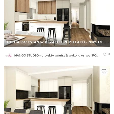
CICHA PRZYSTAŃ W BEŻACH I POPIELACH - dom 170m2 - Kuchnia, styl nowoczesny - zdjęcie od MANGO STUDIO - projekty wnętrz & wykonawstwo "POD KLUCZ" - ZASTĘPSTWO INWESTORSKIE - projekty wnętrz HoReCa - konsultacje
0
MANGO STUDIO - projekty wnętrz & wykonawstwo "POD KLUCZ" - ZASTĘPSTWO INWESTORSKIE - projekty wnętrz HoReCa - konsultacje