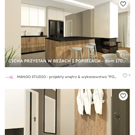
CICHA PRZYSTAŃ W BEŻACH I POPIELACH - dom 170m2 - Średnia otwarta z salonem beżowa z zabudowaną lodówką z lodówką wolnostojącą z podblatowym zlewozmywakiem kuchnia jednorzędowa z wyspą lub półwyspem, styl nowoczesny - zdjęcie od MANGO STUDIO - projekty wnętrz & wykonawstwo "POD KLUCZ" - ZASTĘPSTWO INWESTORSKIE - projekty wnętrz HoReCa - konsultacje
3
MANGO STUDIO - projekty wnętrz & wykonawstwo "POD KLUCZ" - ZASTĘPSTWO INWESTORSKIE - projekty wnętrz HoReCa - konsultacje