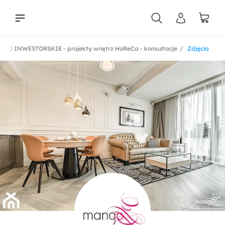
WO INWESTORSKIE - projekty wnętrz HoReCa - konsultacje
Zdjęcia
liści