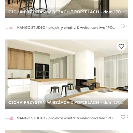
CICHA PRZYSTAŃ W BEŻACH I POPIELACH - dom 170m2 - Kuchnia, styl nowoczesny - zdjęcie od MANGO STUDIO - projekty wnętrz & wykonawstwo "POD KLUCZ" - ZASTĘPSTWO INWESTORSKIE - projekty wnętrz HoReCa - konsultacje
0
MANGO STUDIO - projekty wnętrz & wykonawstwo "POD KLUCZ" - ZASTĘPSTWO INWESTORSKIE - projekty wnętrz HoReCa - konsultacje
CICHA PRZYSTAŃ W BEŻACH I POPIELACH - dom 170m2 - Średnia otwarta beżowa biała z zabudowaną lodówką z lodówką wolnostojącą z nablatowym zlewozmywakiem kuchnia jednorzędowa z wyspą lub półwyspem, styl nowoczesny - zdjęcie od MANGO STUDIO - projekty wnętrz & wykonawstwo "POD KLUCZ" - ZASTĘPSTWO INWESTORSKIE - projekty wnętrz HoReCa - konsultacje
2
MANGO STUDIO - projekty wnętrz & wykonawstwo "POD KLUCZ" - ZASTĘPSTWO INWESTORSKIE - projekty wnętrz HoReCa - konsultacje