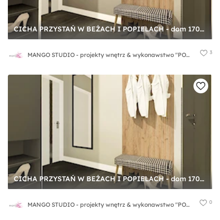
CICHA PRZYSTAŃ W BEŻACH I POPIELACH - dom 170m2 - Duży z wieszakiem szary hol / przedpokój, styl nowoczesny - zdjęcie od MANGO STUDIO - projekty wnętrz & wykonawstwo "POD KLUCZ" - ZASTĘPSTWO INWESTORSKIE - projekty wnętrz HoReCa - konsultacje
3
MANGO STUDIO - projekty wnętrz & wykonawstwo "POD KLUCZ" - ZASTĘPSTWO INWESTORSKIE - projekty wnętrz HoReCa - konsultacje
CICHA PRZYSTAŃ W BEŻACH I POPIELACH - dom 170m2 - Hol / przedpokój, styl nowoczesny - zdjęcie od MANGO STUDIO - projekty wnętrz & wykonawstwo "POD KLUCZ" - ZASTĘPSTWO INWESTORSKIE - projekty wnętrz HoReCa - konsultacje
0
MANGO STUDIO - projekty wnętrz & wykonawstwo "POD KLUCZ" - ZASTĘPSTWO INWESTORSKIE - projekty wnętrz HoReCa - konsultacje