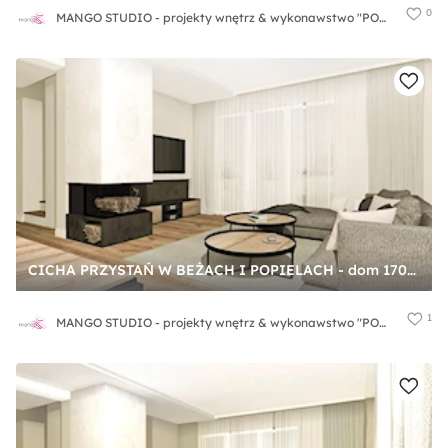
0
MANGO STUDIO - projekty wnętrz & wykonawstwo "POD KLUCZ" - ZASTĘPSTWO INWESTORSKIE - projekty wnętrz HoReCa - konsultacje
CICHA PRZYSTAŃ W BEŻACH I POPIELACH - dom 170m2 - Duży szary salon z jadalnią, styl nowoczesny - zdjęcie od MANGO STUDIO - projekty wnętrz & wykonawstwo "POD KLUCZ" - ZASTĘPSTWO INWESTORSKIE - projekty wnętrz HoReCa - konsultacje
1
MANGO STUDIO - projekty wnętrz & wykonawstwo "POD KLUCZ" - ZASTĘPSTWO INWESTORSKIE - projekty wnętrz HoReCa - konsultacje