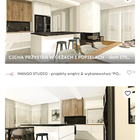
CICHA PRZYSTAŃ W BEŻACH I POPIELACH - dom 170m2 - Kuchnia, styl nowoczesny - zdjęcie od MANGO STUDIO - projekty wnętrz & wykonawstwo "POD KLUCZ" - ZASTĘPSTWO INWESTORSKIE - projekty wnętrz HoReCa - konsultacje
0
MANGO STUDIO - projekty wnętrz & wykonawstwo "POD KLUCZ" - ZASTĘPSTWO INWESTORSKIE - projekty wnętrz HoReCa - konsultacje