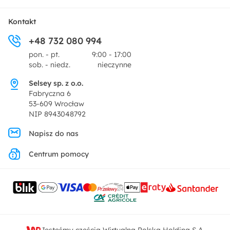
Tekstylia
Płatności i raty
O nas
Kontakt
Ogród i taras
+48 732 080 994
Zwroty
Centrum prasowe
pon. - pt.
9:00 - 17:00
Dekoracje i akcesoria
sob. - niedz.
nieczynne
Pytania i odpowiedzi
Oferta dla producentów
Selsey sp. z o.o.
Promocje
Fabryczna 6
Regulamin
53-609 Wrocław
NIP 8943048792
Polityka prywatności
Napisz do nas
Centrum pomocy
Ustawienia prywatności
Kontakt