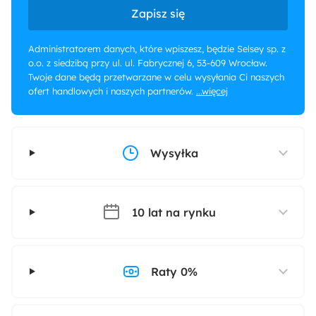
Zapisz się
Administratorem danych, które wpiszesz, będzie Selsey sp. z
o.o. z siedzibą przy ul. ul. Fabrycznej 6, 53-609 Wrocław.
Twoje dane będą przetwarzane w celu wysyłania Ci naszych
ofert handlowych i naszych partnerów.
...więcej
Wysyłka
10 lat na rynku
Raty 0%