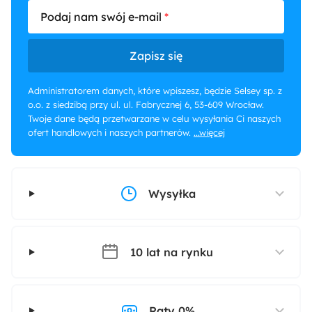
Podaj nam swój e-mail
Zapisz się
Administratorem danych, które wpiszesz, będzie Selsey sp. z
o.o. z siedzibą przy ul. ul. Fabrycznej 6, 53-609 Wrocław.
Twoje dane będą przetwarzane w celu wysyłania Ci naszych
ofert handlowych i naszych partnerów.
...więcej
Wysyłka
10 lat na rynku
Raty 0%