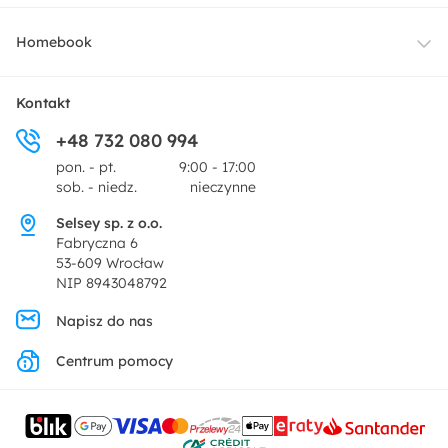
Oświetlenie
Dostawa
Homebook
Tekstylia
Płatności i raty
O nas
Kontakt
Ogród i taras
+48 732 080 994
Zwroty
Centrum prasowe
pon. - pt.
9:00 - 17:00
Dekoracje i akcesoria
sob. - niedz.
nieczynne
Pytania i odpowiedzi
Oferta dla producentów
Selsey sp. z o.o.
Promocje
Fabryczna 6
Regulamin
53-609 Wrocław
NIP 8943048792
Polityka prywatności
Napisz do nas
Centrum pomocy
Ustawienia prywatności
Kontakt