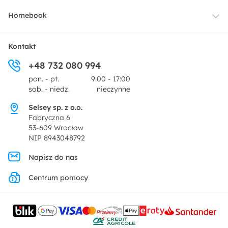
Oświetlenie
Dostawa
Homebook
Tekstylia
Płatności i raty
O nas
Kontakt
Ogród i taras
+48 732 080 994
Zwroty
Centrum prasowe
pon. - pt.
9:00 - 17:00
Dekoracje i akcesoria
sob. - niedz.
nieczynne
Pytania i odpowiedzi
Oferta dla producentów
Selsey sp. z o.o.
Promocje
Fabryczna 6
Regulamin
53-609 Wrocław
NIP 8943048792
Polityka prywatności
Napisz do nas
Centrum pomocy
Ustawienia prywatności
Kontakt