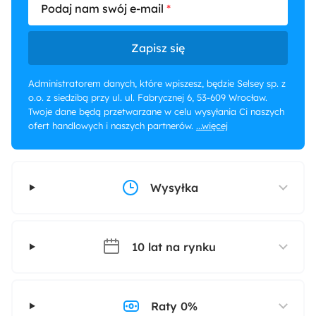
Podaj nam swój e-mail
Zapisz się
Administratorem danych, które wpiszesz, będzie Selsey sp. z
o.o. z siedzibą przy ul. ul. Fabrycznej 6, 53-609 Wrocław.
Twoje dane będą przetwarzane w celu wysyłania Ci naszych
ofert handlowych i naszych partnerów.
...więcej
Wysyłka
10 lat na rynku
Raty 0%