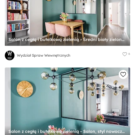
Salon z cegłą i butelkową zielenią - Średni biały zielony salon z jadalnią z bibiloteczką, styl nowoczesny - zdjęcie od Wydział Spraw Wewnętrznych
6
Wydział Spraw Wewnętrznych
Salon z cegłą i butelkową zielenią - Salon, styl nowoczesny - zdjęcie od Wydział Spraw Wewnętrznych