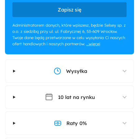
Zapisz się
Administratorem danych, które wpiszesz, będzie Selsey sp. z
o.o. z siedzibą przy ul. ul. Fabrycznej 6, 53-609 Wrocław.
Twoje dane będą przetwarzane w celu wysyłania Ci naszych
ofert handlowych i naszych partnerów.
...więcej
Wysyłka
10 lat na rynku
Raty 0%