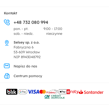
Tekstylia
Płatności i raty
O nas
Kontakt
Ogród i taras
+48 732 080 994
Zwroty
Centrum prasowe
pon. - pt.
9:00 - 17:00
Dekoracje i akcesoria
sob. - niedz.
nieczynne
Pytania i odpowiedzi
Oferta dla producentów
Selsey sp. z o.o.
Promocje
Fabryczna 6
Regulamin
53-609 Wrocław
NIP 8943048792
Polityka prywatności
Napisz do nas
Centrum pomocy
Ustawienia prywatności
Kontakt