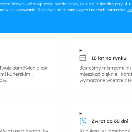
orem danych, które wpiszesz, będzie Selsey sp. z o.o. z siedzibą przy ul.
ne w celu wysyłania Ci naszych ofert handlowych i naszych partnerów.
...
10 lat na rynku
woje zamówienia jak
Jesteśmy mistrzami insp
i kurierskimi,
mieszkać pięknie i komf
taw.
wymarzone wnętrze z H
Zwrot do 60 dni
! Wyjątkowa okazja, by
Kupujesz w Homebook.pl