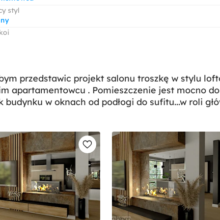
y styl
lny
koi
bym przedstawic projekt salonu troszkę w stylu lof
im apartamentowcu . Pomieszczenie jest mocno doś
k budynku w oknach od podłogi do sufitu...w roli głów