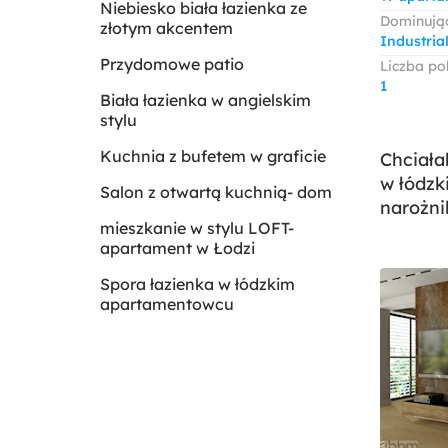
Niebiesko biała łazienka ze
Dominując
złotym akcentem
Industria
Przydomowe patio
Liczba po
1
Biała łazienka w angielskim
stylu
Kuchnia z bufetem w graficie
Chciała
w łódzk
Salon z otwartą kuchnią- dom
narożni
mieszkanie w stylu LOFT-
apartament w Łodzi
Spora łazienka w łódzkim
apartamentowcu