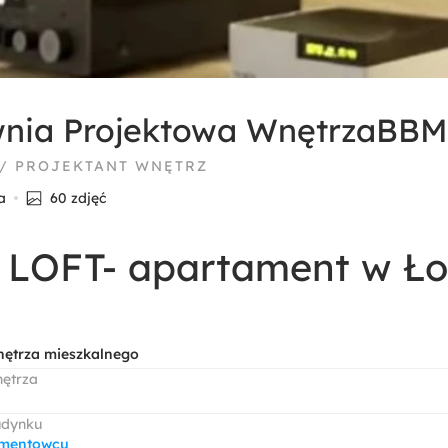
nia Projektowa WnętrzaBBM
 / PROJEKTANT WNĘTRZ
a
60 zdjęć
u LOFT- apartament w Ło
nętrza mieszkalnego
nętrza
udynku
amentowcu