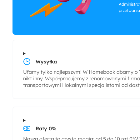
Administrat
przetwarza
Wysyłka
Ufamy tylko najlepszym! W Homebook dbamy o T
nikt inny. Współpracujemy z renomowanymi firmam
transportowymi i lokalnymi specjalistami od dos
Raty 0%
Nasza oferta to czysta magia: od 5 do 10 rat 0%