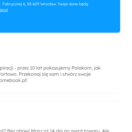
 ul. Fabrycznej 6, 53-609 Wrocław. Twoje dane będą
więcej
iracji - przez 10 lat pokazujemy Polakom, jak
ortowo. Przekonaj się sam i stwórz swoje
omebook.pl!
? Bez obaw! Masz aż 14 dni na zwrot towaru. Ale