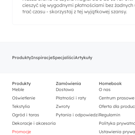
cieszyć się wygodnymi płatnościami bez żadnych 
trać czasu - skorzystaj z tej wyjątkowej szansy.
Produkty
Inspiracje
Specjaliści
Artykuły
Produkty
Zamówienia
Homebook
Meble
Dostawa
O nas
Oświetlenie
Płatności i raty
Centrum prasowe
Tekstylia
Zwroty
Oferta dla produ
Ogród i taras
Pytania i odpowiedzi
Regulamin
Dekoracje i akcesoria
Polityka prywatno
Promocje
Ustawienia prywa