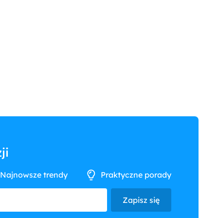
ji
Najnowsze trendy
Praktyczne porady
Zapisz się