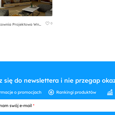
0
Pracownia Projektowa WnętrzaBBM
z się do newslettera i nie przegap okaz
rmacje o promocjach
Rankingi produktów
nam swój e-mail