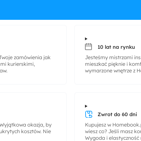
10 lat na rynku
woje zamówienia jak
Jesteśmy mistrzami insp
i kurierskimi,
mieszkać pięknie i komf
taw.
wymarzone wnętrze z H
Zwrot do 60 dni
! Wyjątkowa okazja, by
Kupujesz w Homebook.pl
ukrytych kosztów. Nie
wiesz co? Jeśli masz ko
Wygoda i elastyczność