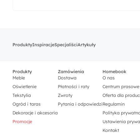
Produkty
Inspiracje
Specjaliści
Artykuły
Produkty
Zamówienia
Homebook
Meble
Dostawa
O nas
Oświetlenie
Płatności i raty
Centrum prasowe
Tekstylia
Zwroty
Oferta dla produ
Ogród i taras
Pytania i odpowiedzi
Regulamin
Dekoracje i akcesoria
Polityka prywatno
Promocje
Ustawienia prywa
Kontakt