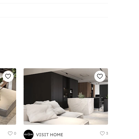
0
3
VISIT HOME