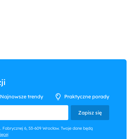
ji
Najnowsze trendy
Praktyczne porady
Zapisz się
 ul. Fabrycznej 6, 53-609 Wrocław. Twoje dane będą
więcej