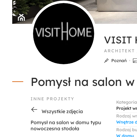
VISIT
ARCHITEKT
Poznań
Pomysł na salon w
INNE PROJEKTY
Kategoria
Projekt w
Wszystkie zdjęcia
Rodzaj w
Pomysł na salon w domu typu
Wnętrze 
nowoczesna stodoła
Rodzaj b
W domu