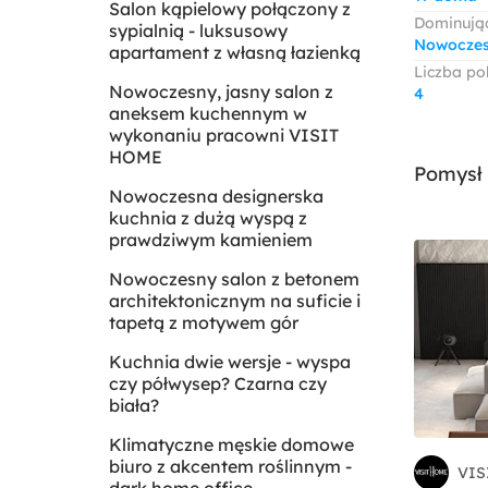
Salon kąpielowy połączony z
Dominując
sypialnią - luksusowy
Nowocze
apartament z własną łazienką
Liczba po
Nowoczesny, jasny salon z
4
aneksem kuchennym w
wykonaniu pracowni VISIT
HOME
Pomysł 
Nowoczesna designerska
kuchnia z dużą wyspą z
prawdziwym kamieniem
Nowoczesny salon z betonem
architektonicznym na suficie i
tapetą z motywem gór
Kuchnia dwie wersje - wyspa
czy półwysep? Czarna czy
biała?
Klimatyczne męskie domowe
biuro z akcentem roślinnym -
VIS