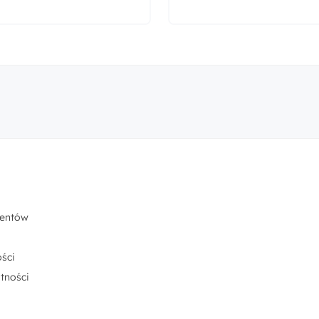
centów
ści
tności