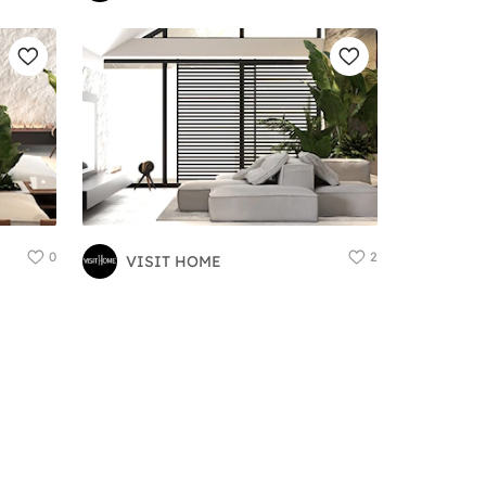
0
2
VISIT HOME