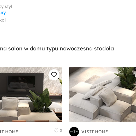
y styl
sny
koi
na salon w domu typu nowoczesna stodoła
0
IT HOME
VISIT HOME