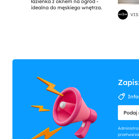
łazienka z oknem na ogród -
idealna do męskiego wnętrza.
VIS
Zapis
Info
Podaj 
Administrat
przetwarza