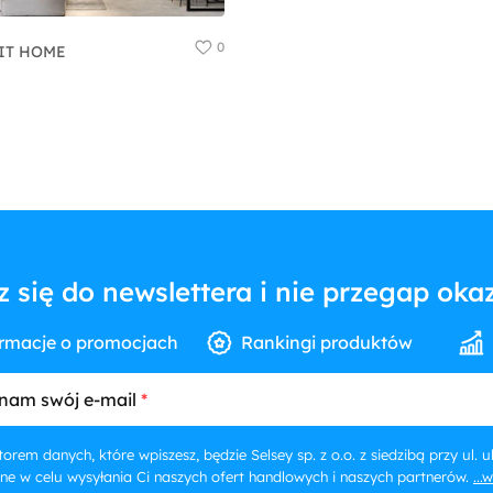
0
IT HOME
z się do newslettera i nie przegap okaz
rmacje o promocjach
Rankingi produktów
nam swój e-mail
orem danych, które wpiszesz, będzie Selsey sp. z o.o. z siedzibą przy ul.
ne w celu wysyłania Ci naszych ofert handlowych i naszych partnerów.
...