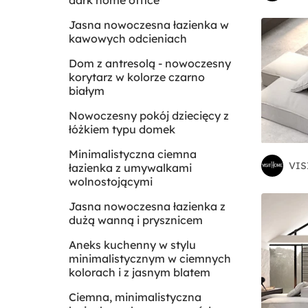
dark home office
Jasna nowoczesna łazienka w
kawowych odcieniach
Dom z antresolą - nowoczesny
korytarz w kolorze czarno
białym
Nowoczesny pokój dziecięcy z
łóżkiem typu domek
Minimalistyczna ciemna
VIS
łazienka z umywalkami
wolnostojącymi
Jasna nowoczesna łazienka z
dużą wanną i prysznicem
Aneks kuchenny w stylu
minimalistycznym w ciemnych
kolorach i z jasnym blatem
Ciemna, minimalistyczna