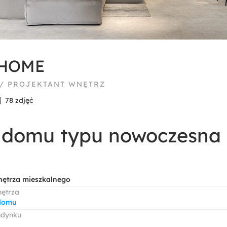
 HOME
 / PROJEKTANT WNĘTRZ
78 zdjęć
 domu typu nowoczesna 
nętrza mieszkalnego
nętrza
domu
udynku