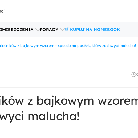
ści
OMIESZCZENIA
PORADY
🛒 KUPUJ NA HOMEBOOK
aleśników z bajkowym wzorem – sposób na posiłek, który zachwyci malucha!
ników z bajkowym wzore
hwyci malucha!