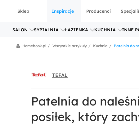
Sklep
Inspiracje
Producenci
Specjali
SALON
SYPIALNIA
ŁAZIENKA
KUCHNIA
INNE P
Homebook.pl
Wszystkie artykuły
Kuchnia
Patelnia do n
TEFAL
Patelnia do naleś
posiłek, który zac