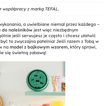
e współpracy z marką TEFAL.
 wykonania, a uwielbiane niemal przez każdego –
a do naleśników
jest więc niezbędnym
nie jeśli serwujesz je często i chcesz ułatwić
być to zwyczajna patelnia! Jeśli razem z Tobą w
aw na
model z bajkowym wzorem
, który sprawi,
ie się świetną zabawą!