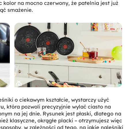
c kolor na mocno czerwony, że patelnia jest już
ząć smażenie.
eśniki o ciekawym kształcie, wystarczy użyć
wu
, która pozwoli precyzyjnie wylać ciasto na
nym na jej dnie. Rysunek jest płaski, dlatego na
ież klasyczne, okrągłe placki – otrzymujesz więc
posoby, w zależności od tego, na jakie naleśniki