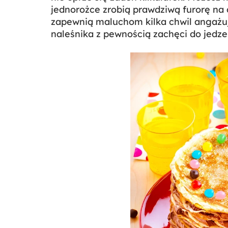
jednorożce zrobią prawdziwą furorę n
zapewnią maluchom kilka chwil angażuj
naleśnika z pewnością zachęci do jedze