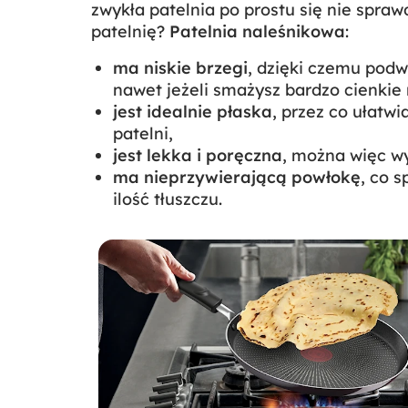
zwykła patelnia po prostu się nie spra
patelnię?
Patelnia naleśnikowa
:
ma niskie brzegi
, dzięki czemu podw
nawet jeżeli smażysz bardzo cienkie 
jest idealnie płaska
, przez co ułatw
patelni,
jest lekka i poręczna
, można więc wy
ma nieprzywierającą powłokę
, co 
ilość tłuszczu.