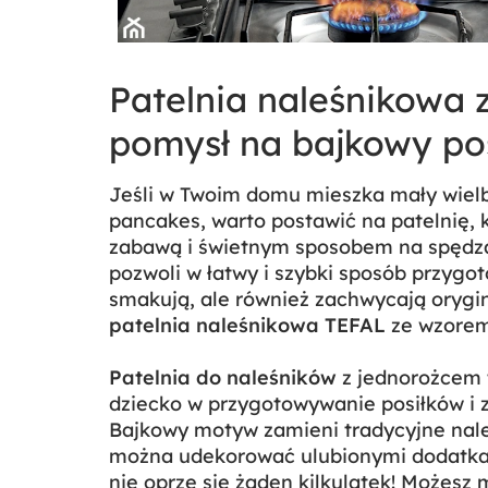
Patelnia naleśnikowa 
pomysł na bajkowy po
Jeśli w Twoim domu mieszka mały wielbi
pancakes, warto postawić na patelnię, 
zabawą i świetnym sposobem na spędza
pozwoli w łatwy i szybki sposób przygot
smakują, ale również zachwycają orygina
patelnia naleśnikowa TEFAL
ze wzorem
Patelnia do naleśników
z jednorożcem 
dziecko w przygotowywanie posiłków i z
Bajkowy motyw zamieni tradycyjne naleś
można udekorować ulubionymi dodatkam
nie oprze się żaden kilkulatek! Możesz