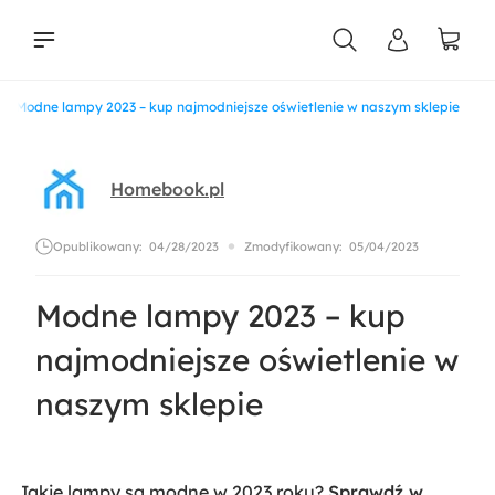
Modne lampy 2023 – kup najmodniejsze oświetlenie w naszym sklepie
liści
Homebook.pl
Opublikowany:
04/28/2023
Zmodyfikowany:
05/04/2023
Modne lampy 2023 – kup
najmodniejsze oświetlenie w
naszym sklepie
Jakie lampy są modne w 2023 roku?
Sprawdź w