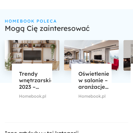
HOMEBOOK POLECA
Mogą Cię zainteresować
Trendy
Oświetlenie
wnętrzarskie
w salonie –
2023 –
aranżacje
sprawdź 10
oświetlenia
Homebook.pl
Homebook.pl
pomysłów
salonu w 5
na modne
różnych
wnętrza
stylach