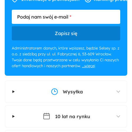
Podaj nam swój e-mail
Zapisz się
Administratorem danych, które wpiszesz, będzie Selsey sp. z
o.o. z siedzibą przy ul. ul. Fabrycznej 6, 53-609 Wrocław.
Twoje dane będą przetwarzane w celu wysyłania Ci naszych
ofert handlowych i naszych partnerów.
...więcej
Wysyłka
10 lat na rynku