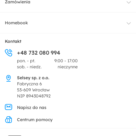
Zamówienia
Oświetlenie
Dostawa
Homebook
Tekstylia
Płatności i raty
O nas
Kontakt
Ogród i taras
+48 732 080 994
Zwroty
Centrum prasowe
pon. - pt.
9:00 - 17:00
Dekoracje i akcesoria
sob. - niedz.
nieczynne
Pytania i odpowiedzi
Oferta dla producentów
Selsey sp. z o.o.
Promocje
Fabryczna 6
Regulamin
53-609 Wrocław
NIP 8943048792
Polityka prywatności
Napisz do nas
Centrum pomocy
Ustawienia prywatności