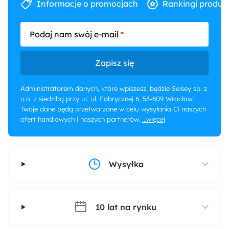
Informacje o promocjach
Rankingi produk
Podaj nam swój e-mail
Zapisz się
Administratorem danych, które wpiszesz, będzie Selsey sp. z
o.o. z siedzibą przy ul. ul. Fabrycznej 6, 53-609 Wrocław.
Twoje dane będą przetwarzane w celu wysyłania Ci naszych
ofert handlowych i naszych partnerów.
...więcej
Wysyłka
10 lat na rynku