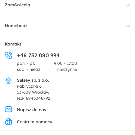
Meble
Zamówienia
Oświetlenie
Dostawa
Homebook
Tekstylia
Płatności i raty
O nas
Kontakt
Ogród i taras
+48 732 080 994
Zwroty
Centrum prasowe
pon. - pt.
9:00 - 17:00
Dekoracje i akcesoria
sob. - niedz.
nieczynne
Pytania i odpowiedzi
Oferta dla producentów
Selsey sp. z o.o.
Promocje
Fabryczna 6
Regulamin
53-609 Wrocław
NIP 8943048792
Polityka prywatności
Napisz do nas
Centrum pomocy
Ustawienia prywatności