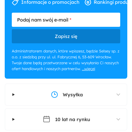
Informacje o promocjach
Rankingi produk
Podaj nam swój e-mail
Zapisz się
Administratorem danych, które wpiszesz, będzie Selsey sp. z
o.o. z siedzibą przy ul. ul. Fabrycznej 6, 53-609 Wrocław.
Twoje dane będą przetwarzane w celu wysyłania Ci naszych
ofert handlowych i naszych partnerów.
...więcej
Wysyłka
10 lat na rynku