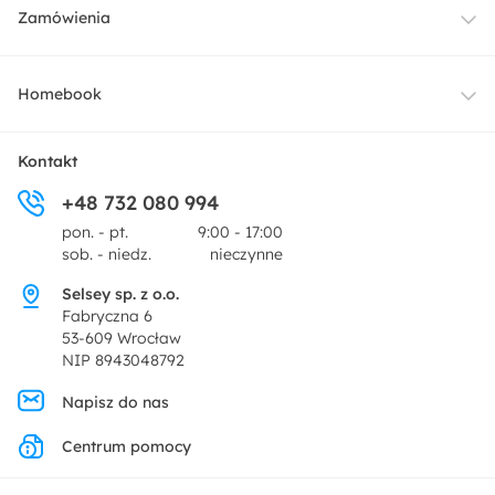
Meble
Zamówienia
Oświetlenie
Dostawa
Homebook
Tekstylia
Płatności i raty
O nas
Kontakt
Ogród i taras
+48 732 080 994
Zwroty
Centrum prasowe
pon. - pt.
9:00 - 17:00
Dekoracje i akcesoria
sob. - niedz.
nieczynne
Pytania i odpowiedzi
Oferta dla producentów
Selsey sp. z o.o.
Promocje
Fabryczna 6
Regulamin
53-609 Wrocław
NIP 8943048792
Polityka prywatności
Napisz do nas
Centrum pomocy
Ustawienia prywatności