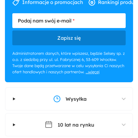
Informacje o promocjach
Rankingi produk
Podaj nam swój e-mail
Zapisz się
Administratorem danych, które wpiszesz, będzie Selsey sp. z
o.o. z siedzibą przy ul. ul. Fabrycznej 6, 53-609 Wrocław.
Twoje dane będą przetwarzane w celu wysyłania Ci naszych
ofert handlowych i naszych partnerów.
...więcej
Wysyłka
10 lat na rynku