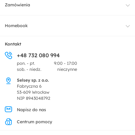
Meble
Zamówienia
Oświetlenie
Dostawa
Homebook
Tekstylia
Płatności i raty
O nas
Kontakt
Ogród i taras
+48 732 080 994
Zwroty
Centrum prasowe
pon. - pt.
9:00 - 17:00
Dekoracje i akcesoria
sob. - niedz.
nieczynne
Pytania i odpowiedzi
Oferta dla producentów
Selsey sp. z o.o.
Promocje
Fabryczna 6
Regulamin
53-609 Wrocław
NIP 8943048792
Polityka prywatności
Napisz do nas
Centrum pomocy
Ustawienia prywatności