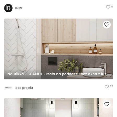
0
INRE
Nautikka - SCANDI - Mała na poddaszu bez okna z lustrem łazienka, styl skandynawski - zdjęcie od idea projekt
57
idea projekt