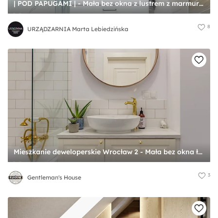
| POD PAPUGAMI | - Mała bez okna z lustrem z marmurową podłogą łazienka, styl glamour - zdjęcie od URZĄDZARNIA Marta Lebiedzińska
8
URZĄDZARNIA Marta Lebiedzińska
Mieszkanie deweloperskie Wrocław 2 - Mała bez okna łazienka, styl nowoczesny - zdjęcie od Gentleman's House
3
Gentleman's House