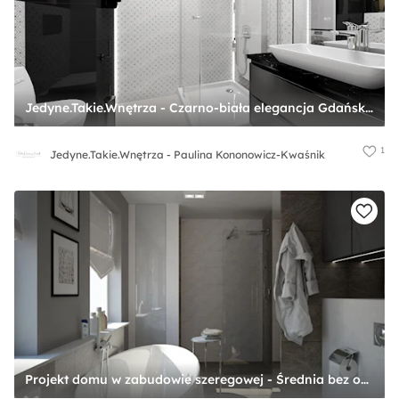
Jedyne.Takie.Wnętrza - Czarno-biała elegancja Gdańsk - Średnia bez okna z pralką / suszarką z lustrem łazienka, styl nowoczesny - zdjęcie od Jedyne.Takie.Wnętrza - Paulina Kononowicz-Kwaśnik
1
Jedyne.Takie.Wnętrza - Paulina Kononowicz-Kwaśnik
Projekt domu w zabudowie szeregowej - Średnia bez okna z punktowym oświetleniem łazienka, styl nowoczesny - zdjęcie od INRE