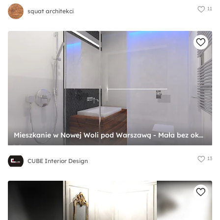
11
squat architekci
Mieszkanie w Nowej Woli pod Warszawą - Mała bez okna łazienka, styl nowoczesny - zdjęcie od CUBE Interior Design
13
CUBE Interior Design