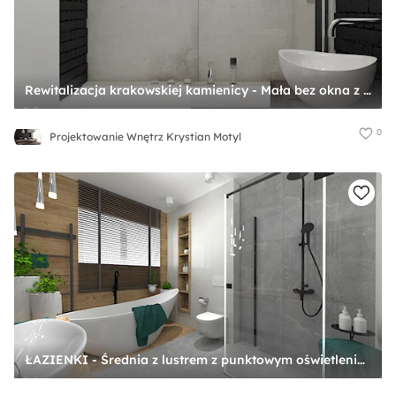
Rewitalizacja krakowskiej kamienicy - Mała bez okna z lustrem łazienka, styl industrialny - zdjęcie od Projektowanie Wnętrz Krystian Motyl
0
Projektowanie Wnętrz Krystian Motyl
ŁAZIENKI - Średnia z lustrem z punktowym oświetleniem łazienka z oknem, styl nowoczesny - zdjęcie od LABROOM kreatywne studio projektowania wnętrz