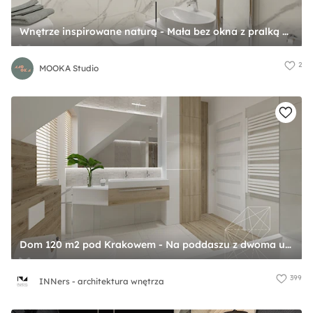
Wnętrze inspirowane naturą - Mała bez okna z pralką / suszarką z lustrem łazienka, styl skandynawski - zdjęcie od MOOKA Studio
2
MOOKA Studio
Dom 120 m2 pod Krakowem - Na poddaszu z dwoma umywalkami łazienka z oknem, styl nowoczesny - zdjęcie od INNers - architektura wnętrza
399
INNers - architektura wnętrza