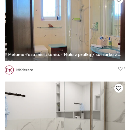
Metamorfoza mieszkania. - Mała z pralką / suszarką z punktowym oświetleniem łazienka z oknem - zdjęcie od MKdezere
2
MKdezere