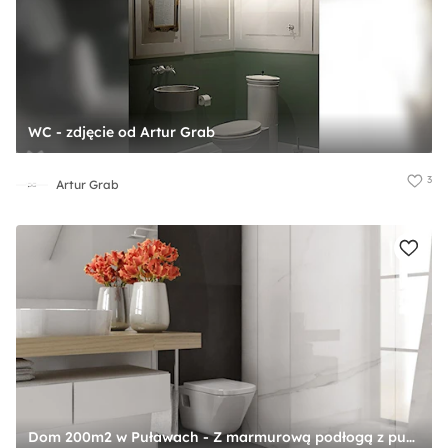
WC - zdjęcie od Artur Grab
3
Artur Grab
Dom 200m2 w Puławach - Z marmurową podłogą z punktowym oświetleniem łazienka z oknem, styl nowoczesny - zdjęcie od INNers - architektura wnętrza