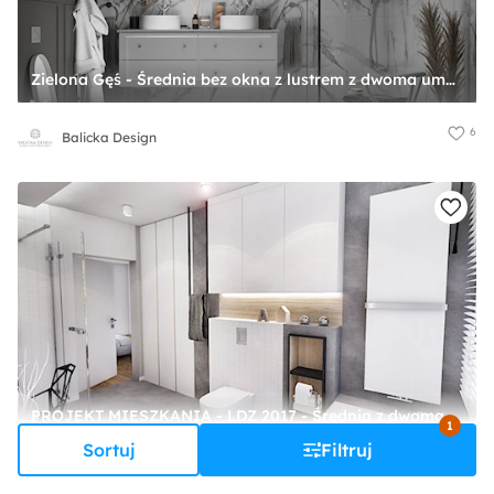
Zielona Gęś - Średnia bez okna z lustrem z dwoma umywalkami z marmurową podłogą łazienka, styl nowoczesny - zdjęcie od Balicka Design
6
Balicka Design
PROJEKT MIESZKANIA - LDZ 2017 - Średnia z dwoma umywalkami łazienka z oknem - zdjęcie od BIBI Design
1
Sortuj
Filtruj
29
BIBI Design