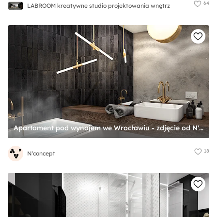
64
LABROOM kreatywne studio projektowania wnętrz
Apartament pod wynajem we Wrocławiu - zdjęcie od N'concept
18
N'concept