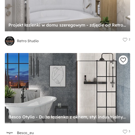
Projekt łazienki w domu szeregowym - zdjęcie od Retro Studio
2
Retro Studio
Besco Otylia - Duża łazienka z oknem, styl industrialny - zdjęcie od Besco_eu
3
Besco_eu