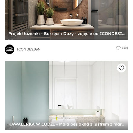
Projekt łazienki - Borzęcin Duży - zdjęcie od ICONDESIGN
3201
ICONDESIGN
KAWALERKA W ŁODZI - Mała bez okna z lustrem z marmurową podłogą łazienka, styl nowoczesny - zdjęcie od squat architekci