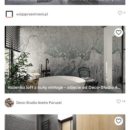
0
wizjaprzestrzeni.pl
łazienka loft z nutą vintage - zdjęcie od Deco-Studio Aneta Paruzel
14
Deco-Studio Aneta Paruzel