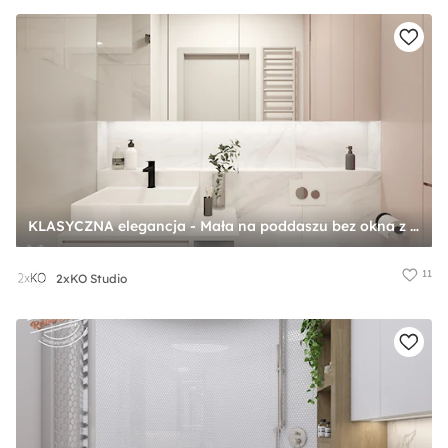
KLASYCZNA elegancja - Mała na poddaszu bez okna z lustrem łazienka, styl tradycyjny - zdjęcie od 2xKO Studio
11
2xKO Studio