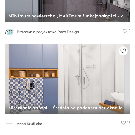
MINImum powierzchni, MAXImum funkcjonalności - konkurs - Mała bez okna z lustrem łazienka, styl nowoczesny - zdjęcie od Pracownia projektowa Poco Design
3
Pracownia projektowa Poco Design
Mieszkanie na Woli - Średnia na poddaszu bez okna łazienka, styl vintage - zdjęcie od Anna Szuflicka
11
Anna Szuflicka