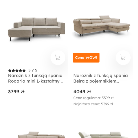
Cena WOW!
5 / 5
Narożnik z funkcją spania
Narożnik z funkcją spania
Rodario mini L-kształtny z
Beira z pojemnikiem
pojemnikiem
kremowy lewostronny
3799 zł
4049 zł
ciemnobeżowy sztruks
lewostronny
Cena regularna: 5399 zł
Najniższa cena: 5399 zł