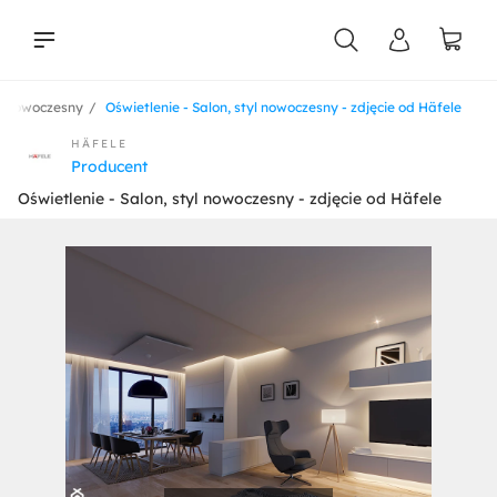
l nowoczesny
Oświetlenie - Salon, styl nowoczesny - zdjęcie od Häfele
liści
HÄFELE
Producent
Oświetlenie - Salon, styl nowoczesny - zdjęcie od Häfele