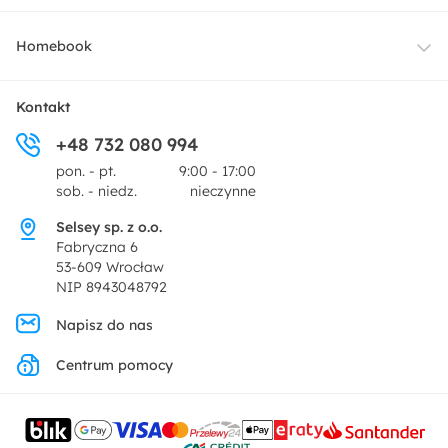
Oświetlenie
Dostawa
Homebook
Tekstylia
Płatności i raty
O nas
Kontakt
Ogród i taras
+48 732 080 994
Zwroty
Centrum prasowe
pon. - pt.
9:00 - 17:00
Dekoracje i akcesoria
sob. - niedz.
nieczynne
Pytania i odpowiedzi
Oferta dla producentów
Selsey sp. z o.o.
Promocje
Fabryczna 6
Regulamin
53-609 Wrocław
NIP 8943048792
Polityka prywatności
Napisz do nas
Centrum pomocy
Ustawienia prywatności
Kontakt