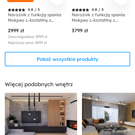
4.8 / 5
4.8 / 5
Narożnik z funkcją spania
Narożnik z funkcją spania
Mokpeo L-kształtny z
Mokpeo L-kształtny z
dwoma pojemnikami na
dwoma pojemnikami na
2999 zł
3799 zł
czarnych nóżkach beżowy
czarnych nóżkach
sztruks prawostronny
jasnobeżowy w tkaninie
Cena regularna: 3999 zł
łatwoczyszczącej
Najniższa cena: 3999 zł
prawostronny
Pokaż wszystkie produkty
Więcej podobnych wnętrz