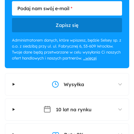
Podaj nam swój e-mail
Zapisz się
Administratorem danych, które wpiszesz, będzie Selsey sp. z
o.o. z siedzibą przy ul. ul. Fabrycznej 6, 53-609 Wrocław.
Twoje dane będą przetwarzane w celu wysyłania Ci naszych
ofert handlowych i naszych partnerów.
...więcej
Wysyłka
10 lat na rynku