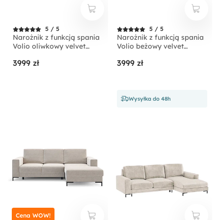
5 / 5
5 / 5
Narożnik z funkcją spania
Narożnik z funkcją spania
Volio oliwkowy velvet
Volio beżowy velvet
hydrofobowy nogi złote
hydrofobowy nogi czarne
3999 zł
3999 zł
Wysyłka do 48h
Cena WOW!