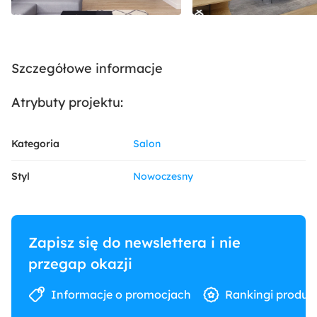
Szczegółowe informacje
Atrybuty projektu:
Kategoria
Salon
Styl
Nowoczesny
Zapisz się do newslettera i nie
przegap okazji
Informacje o promocjach
Rankingi produk