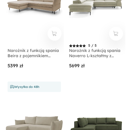
5 / 5
Narożnik z funkcją spania
Narożnik z funkcją spania
Beira z pojemnikiem
Naverro L-kształtny z
kremowy prawostronny
pojemnikiem jasnobeżowy
5399 zł
5699 zł
velvet hydrofobowy
lewostronny
Wysyłka do 48h