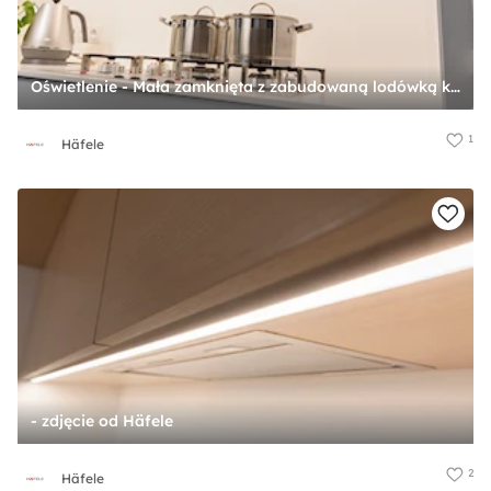
Oświetlenie - Mała zamknięta z zabudowaną lodówką kuchnia w kształcie litery l - zdjęcie od Häfele
1
Häfele
- zdjęcie od Häfele
2
Häfele