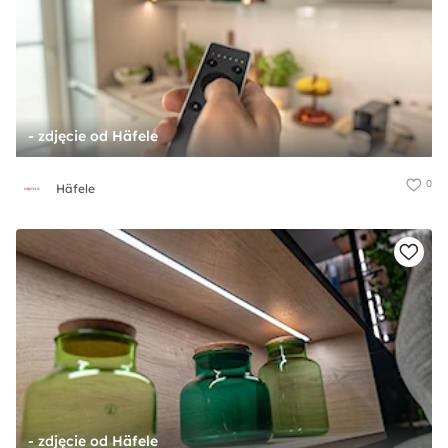
- zdjęcie od Häfele
0
Häfele
- zdjęcie od Häfele