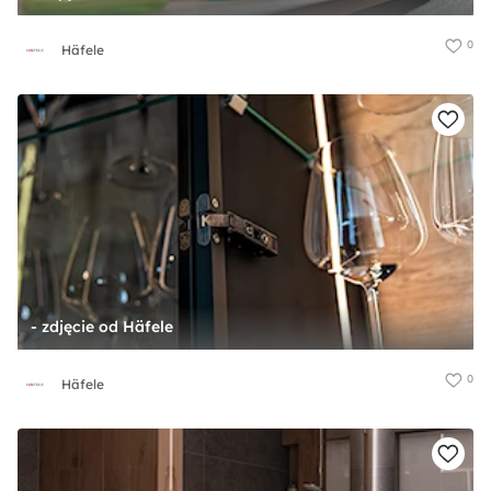
0
Häfele
- zdjęcie od Häfele
0
Häfele