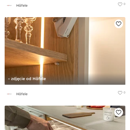
0
Häfele
- zdjęcie od Häfele
0
Häfele