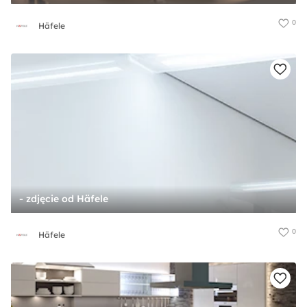
0
Häfele
- zdjęcie od Häfele
0
Häfele