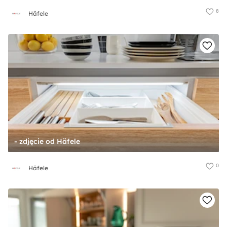
8
Häfele
- zdjęcie od Häfele
0
Häfele