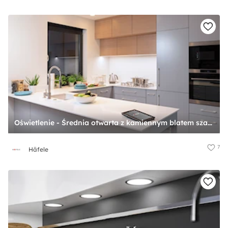
Oświetlenie - Średnia otwarta z kamiennym blatem szara z zabudowaną lodówką z podblatowym zlewozmywakiem kuchnia w kształcie litery u z oknem, styl skandynawski - zdjęcie od Häfele
7
Häfele