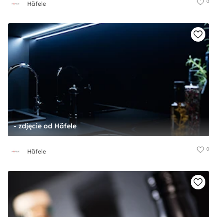
0
Häfele
- zdjęcie od Häfele
0
Häfele