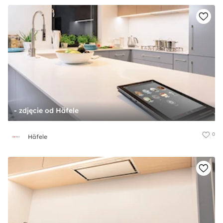
- zdjęcie od Häfele
0
Häfele