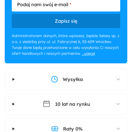
Podaj nam swój e-mail
Zapisz się
Administratorem danych, które wpiszesz, będzie Selsey sp. z
o.o. z siedzibą przy ul. ul. Fabrycznej 6, 53-609 Wrocław.
Twoje dane będą przetwarzane w celu wysyłania Ci naszych
ofert handlowych i naszych partnerów.
...więcej
Wysyłka
10 lat na rynku
Raty 0%