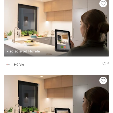
- zdjęcie od Häfele
0
Häfele