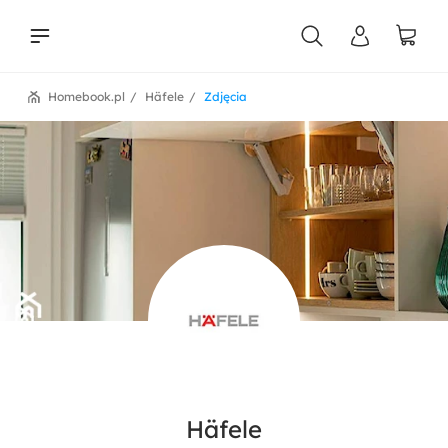
Homebook.pl
Häfele
Zdjęcia
liści
Häfele