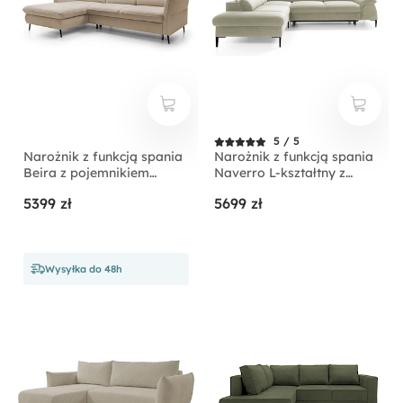
5 / 5
Narożnik z funkcją spania
Narożnik z funkcją spania
Beira z pojemnikiem
Naverro L-kształtny z
kremowy prawostronny
pojemnikiem jasnobeżowy
5399 zł
5699 zł
velvet hydrofobowy
lewostronny
Wysyłka do 48h