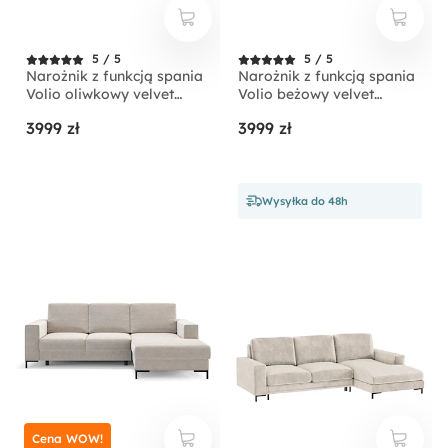
5 / 5
5 / 5
Narożnik z funkcją spania
Narożnik z funkcją spania
Volio oliwkowy velvet
Volio beżowy velvet
hydrofobowy nogi złote
hydrofobowy nogi czarne
3999 zł
3999 zł
Wysyłka do 48h
Cena WOW!