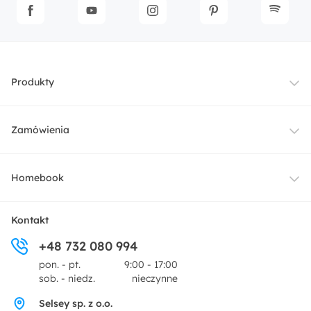
Produkty
Meble
Zamówienia
Oświetlenie
Dostawa
Homebook
Tekstylia
Płatności i raty
O nas
Kontakt
Ogród i taras
+48 732 080 994
Zwroty
Centrum prasowe
pon. - pt.
9:00 - 17:00
Dekoracje i akcesoria
sob. - niedz.
nieczynne
Pytania i odpowiedzi
Oferta dla producentów
Selsey sp. z o.o.
Promocje