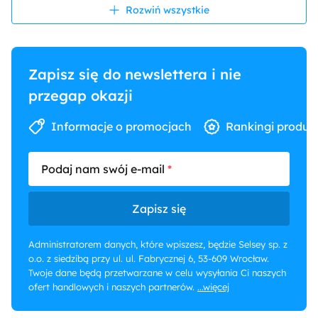
Rozwiń wszystkie
Dekoracja i
Obrazy
Półki
wykończenie ścian
Podłoga
Ciemne drewno
Dywan
Zapisz się do newslettera i nie
przegap okazji
Strefa
Ściana TV
Informacje o promocjach
Rankingi produk
Podaj nam swój e-mail
Zapisz się
Administratorem danych, które wpiszesz, będzie Selsey sp. z
o.o. z siedzibą przy ul. ul. Fabrycznej 6, 53-609 Wrocław.
Twoje dane będą przetwarzane w celu wysyłania Ci naszych
ofert handlowych i naszych partnerów.
...więcej