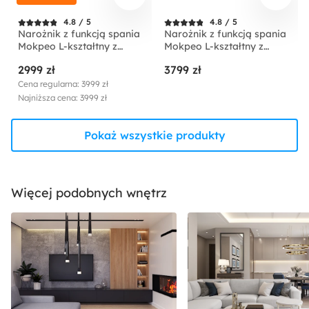
4.8 / 5
4.8 / 5
Narożnik z funkcją spania
Narożnik z funkcją spania
Mokpeo L-kształtny z
Mokpeo L-kształtny z
dwoma pojemnikami na
dwoma pojemnikami na
2999 zł
3799 zł
czarnych nóżkach beżowy
czarnych nóżkach
sztruks prawostronny
jasnobeżowy w tkaninie
Cena regularna: 3999 zł
łatwoczyszczącej
Najniższa cena: 3999 zł
prawostronny
Pokaż wszystkie produkty
Więcej podobnych wnętrz