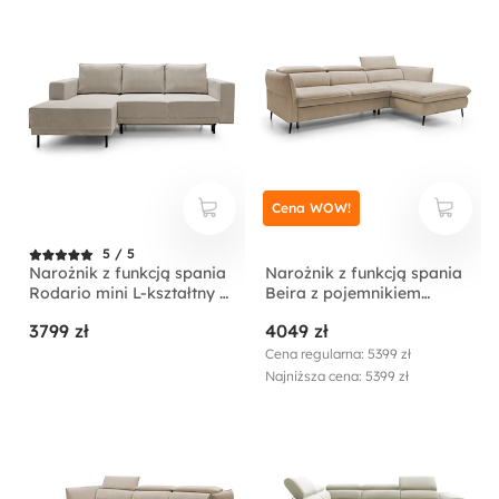
Cena WOW!
5 / 5
Narożnik z funkcją spania
Narożnik z funkcją spania
Rodario mini L-kształtny z
Beira z pojemnikiem
pojemnikiem
kremowy lewostronny
3799 zł
4049 zł
ciemnobeżowy sztruks
lewostronny
Cena regularna: 5399 zł
Najniższa cena: 5399 zł