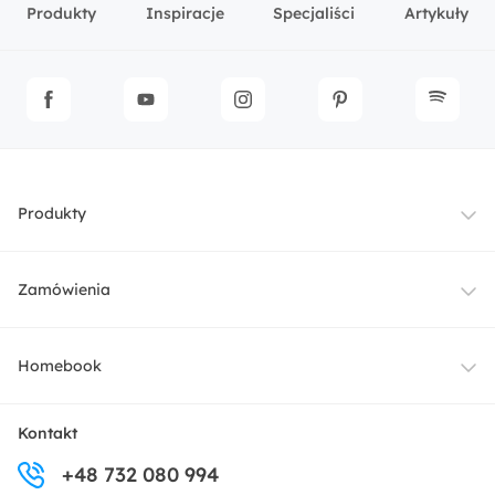
Produkty
Inspiracje
Specjaliści
Artykuły
Produkty
Meble
Zamówienia
Oświetlenie
Dostawa
Homebook
Tekstylia
Płatności i raty
O nas
Kontakt
Ogród i taras
+48 732 080 994
Zwroty
Centrum prasowe