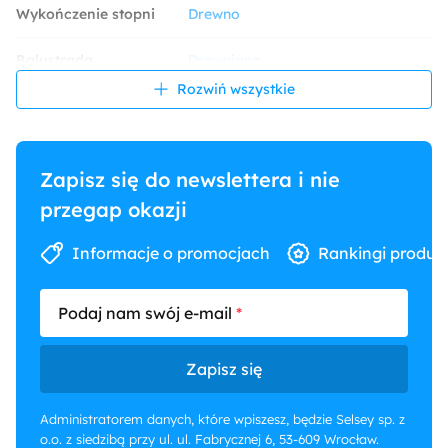
Wykończenie stopni
Drewno
Balustrada
Drewniana
Rozwiń wszystkie
Dekoracja ściany
Beton
Fotografie
Oświetlenie schodów
Punktowe
Zapisz się do newslettera i nie
Przeznaczenie
Główne
przegap okazji
Kolor ścian
Biały
Szary
Informacje o promocjach
Rankingi produk
Konstrukcja
Płytowe
Podaj nam swój e-mail
Zapisz się
Administratorem danych, które wpiszesz, będzie Selsey sp. z
o.o. z siedzibą przy ul. ul. Fabrycznej 6, 53-609 Wrocław.