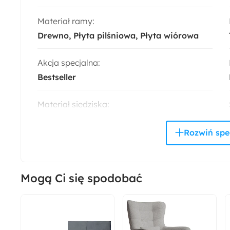
Materiał ramy:
Drewno
Płyta pilśniowa
Płyta wiórowa
Akcja specjalna:
Bestseller
Materiał siedziska:
Pianka poliuretanowa
Sprężyny faliste
Tkanina
Wysokość:
85 cm
Mogą Ci się spodobać
Szerokość:
244 cm