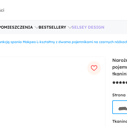
ści
POMIESZCZENIA
BESTSELLERY
SELSEY DESIGN
funkcją spania Mokpeo L-kształtny z dwoma pojemnikami na czarnych nóżkac
Narożn
pojem
tkanin
Strona
Tkanin