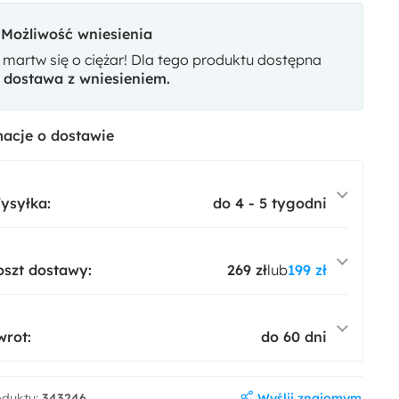
Możliwość wniesienia
 martw się o ciężar! Dla tego produktu dostępna
t
dostawa z wniesieniem.
uto 33
Velluto 35
acje o dostawie
ysyłka:
do 4 - 5 tygodni
oszt dostawy:
269 zł
lub
199 zł
wrot:
do 60 dni
Wyślij znajomym
oduktu:
343246