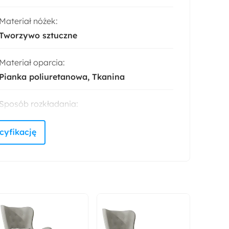
Materiał nóżek:
Tworzywo sztuczne
Materiał oparcia:
Pianka poliuretanowa
Tkanina
Sposób rozkładania:
System DL
Głębokość:
156 cm
Wysokość nóżek:
11 cm