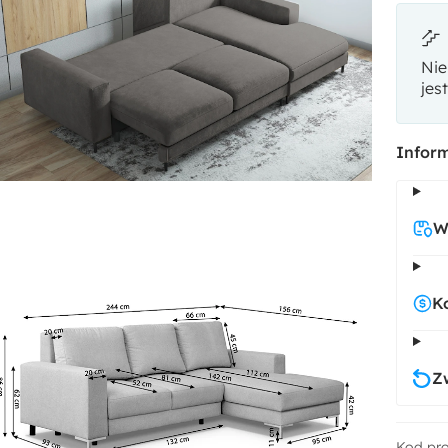
Nie
jes
Vell
Inform
W
K
Z
Kod pr