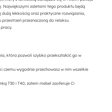
Prawa
ję. Największymi zaletami tego produktu będą
ę dużą lekkością oraz praktyczne rozwiązania,
Długość powierzchni spania:
 przestrzeń przeznaczoną do relaksu
204 cm
 pracy.
Rodzaj boków:
Prostokątne
Tapicerowany Tył:
nia
, która pozwoli szybko przekształcić go w
Nie
ęki czemu wygodnie przechowasz w nim wszelkie
Rodzaj narożnika:
Z wyborem strony
nką T30 i T40
, zatem mebel zaoferuje Ci
Powierzchnia spania:
156x204 cm