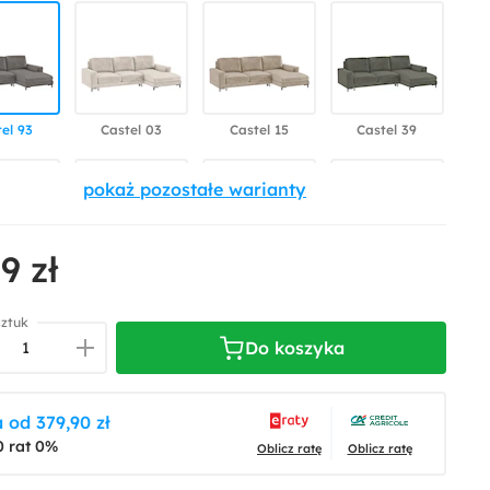
el 93
Castel 03
Castel 15
Castel 39
9 zł
el 79
Castel 80
Diosa 77
Diosa 84
sztuk
Do koszyka
 od 379,90 zł
 Forest
0 rat 0%
Scala Sand
Velluto 10
Velluto 18
Oblicz ratę
Oblicz ratę