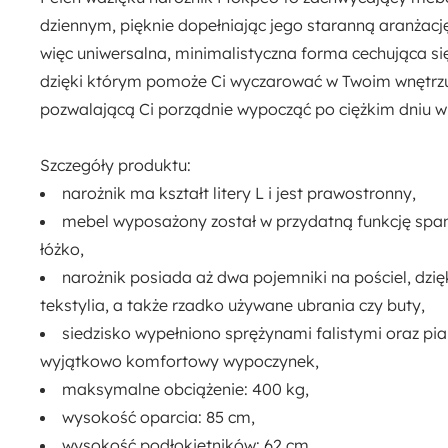
Nowoczesny
dziennym, pięknie dopełniając jego staranną aranżac
więc uniwersalna,
minimalistyczna forma
cechująca si
Pojemnik na pościel:
dzięki którym pomoże Ci wyczarować w Twoim wnętrzu
Tak
pozwalającą Ci porządnie wypocząć po ciężkim dniu w
Szerokość powierzchni spania:
Szczegóły produktu:
156 cm
narożnik ma kształt litery L i jest prawostronny,
Kolor nóżek:
mebel wyposażony został w przydatną
funkcję spa
Czarny
łóżko,
narożnik posiada aż
dwa pojemniki na pościel
, dzi
Montaż:
tekstylia, a także rzadko używane ubrania czy buty,
Do samodzielnego montażu
siedzisko wypełniono s
prężynami falistymi oraz pia
wyjątkowo komfortowy wypoczynek,
Długość:
maksymalne obciążenie:
400 kg
,
156 cm
wysokość oparcia: 85 cm,
wysokość podłokietników: 62 cm,