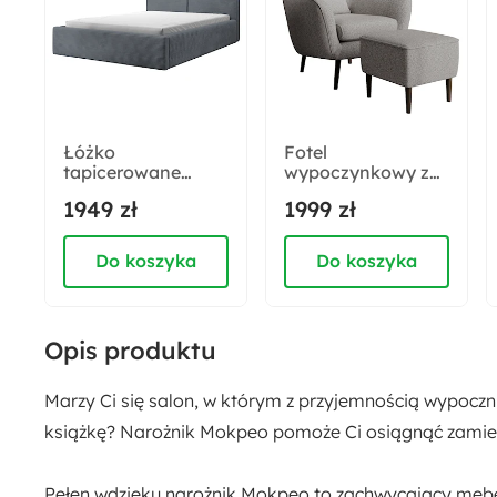
Szerokość otomany:
95 cm
Głębokość siedziska:
52 cm
Łóżko
Fotel
tapicerowane
wypoczynkowy z
160x200 cm Farese
podnóżkiem uszak
Głębokość siedziska bez poduszek:
1949 zł
1999 zł
z pojemnikiem i
Vence szary boucle
81 cm
siłownikiem
nóżki czarne
gazowym szare
Do koszyka
Do koszyka
sztruks
Pomieszczenie:
Salon
Opis produktu
Funkcja spania:
Marzy Ci się salon, w którym z przyjemnością wypocznie
Tak
książkę? Narożnik
Mokpeo
pomoże Ci osiągnąć zamier
Styl:
Pełen wdzięku narożnik Mokpeo to zachwycający mebel