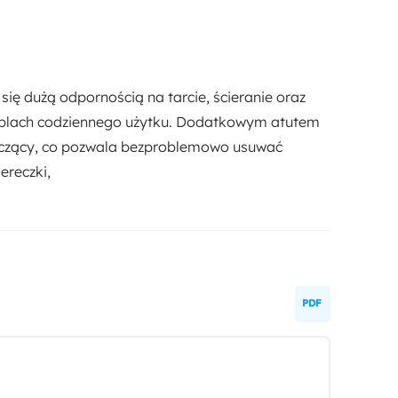
Funkcje:
Funkcja spania
Pojemnik na pościel
się dużą odpornością na tarcie, ścieranie oraz
meblach codziennego użytku. Dodatkowym atutem
czący
, co pozwala bezproblemowo usuwać
ereczki,