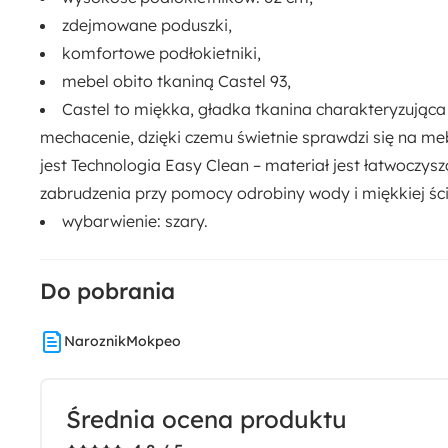
Rodzaj:
zdejmowane poduszki
,
Prawostronny
komfortowe podłokietniki
,
mebel obito tkaniną Castel 93,
Materiał:
Castel to miękka, gładka tkanina charakteryzująca 
Drewno
Pianka meblowa
Płyta meblowa
mechacenie, dzięki czemu świetnie sprawdzi się na 
Tkanina
Tworzywo sztuczne
Welur
jest
Technologia Easy Clean
– materiał jest
łatwoczysz
zabrudzenia przy pomocy odrobiny wody i miękkiej ści
wybarwienie: szary.
Do pobrania
NaroznikMokpeo
Średnia ocena produktu