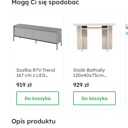
Mogą Ci się spodobać
Materiał korpusu:
Tkanina
Rodzaj siedziska:
Tapicerowane
Odpowiedzialny wybór:
Wyprodukowano w Polsce
Szafka RTV Trend
Stolik Bathally
167 cm z LED
120x40x75cm
Głębokość:
Szara
jasny marmur
919 zł
929 zł
95 cm
Do koszyka
Do koszyka
Wysokość nóżek:
21.5 cm
Opis produktu
Wysokość siedziska: