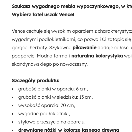
45 cm
Szukasz wygodnego mebla wypoczynkowego, w który
Wybierz fotel uszak Vence!
Szerokość siedziska:
48 cm
Vence cechuje się wysokim oparciem z charakterysty
wygodnymi podłokietnikami, co pozwoli Ci zatopić się
Ilość paczek:
gorącej herbaty. Szykowne
pikowanie
dodaje całości 
1
podparcie. Modna forma i
naturalna kolorystyka
wpis
skandynawskiego po nowoczesny.
Długość:
95 cm
Szczegóły produktu:
grubość pianki w oparciu: 6 cm,
grubość pianki w siedzisku: 13 cm,
wysokość oparcia: 70 cm,
wygodne podłokietniki,
stylowe przeszycia na oparciu,
drewniane nóżki w kolorze jasnego drewna