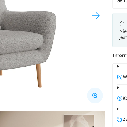
do 1
Nie
jes
Inform
W
K
Z