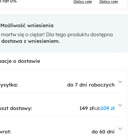
0 rat 0%
Oblicz ratę
Oblicz ratę
Możliwość wniesienia
 martw się o ciężar! Dla tego produktu dostępna
t
dostawa z wniesieniem.
acje o dostawie
ysyłka:
do 7 dni roboczych
oszt dostawy:
149 zł
lub
109 zł
wrot:
do 60 dni