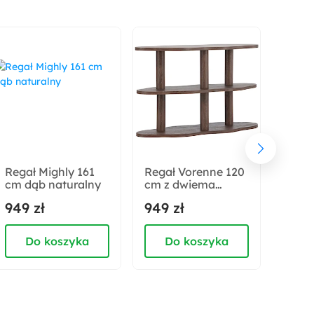
Materiał oparcia:
Pianka poliuretanowa
Materiał siedziska:
Pianka poliuretanowa
Wysokość:
106 cm
Regał Mighly 161
Regał Vorenne 120
Szaf
cm dąb naturalny
cm z dwiema
Thogi
Szerokość:
półkami orzech
wiszą
949 zł
949 zł
999 
80 cm
Do koszyka
Do koszyka
D
Wysokość oparcia:
70 cm
Głębokość siedziska: