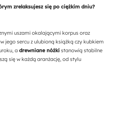
55 cm
m zrelaksujesz się po ciężkim dniu?
Styl:
Nowoczesny
cznymi uszami okalającymi korpus oraz
 w jego sercu z ulubioną książką czy kubkiem
Pufa w zestawie:
uroku, a
drewniane nóżki
stanowią stabilne
Nie
zą się w każdą aranżację, od stylu
Materiał:
Drewno
Pianka meblowa
Płyta meblowa
Szenil
Tkanina