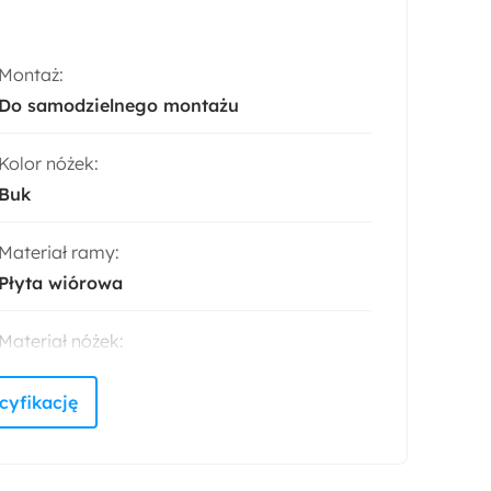
Montaż:
Do samodzielnego montażu
Kolor nóżek:
Buk
Materiał ramy:
Płyta wiórowa
Materiał nóżek:
Drewno
Akcja specjalna:
Bestseller