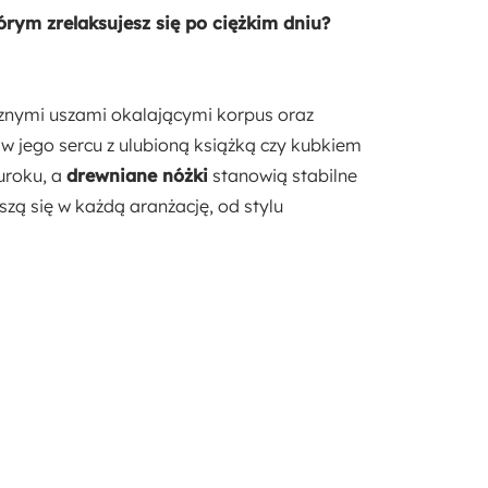
55 cm
m zrelaksujesz się po ciężkim dniu?
Styl:
Nowoczesny
cznymi uszami okalającymi korpus oraz
 w jego sercu z ulubioną książką czy kubkiem
Pufa w zestawie:
uroku, a
drewniane nóżki
stanowią stabilne
Nie
zą się w każdą aranżację, od stylu
Materiał:
Drewno
Pianka meblowa
Płyta meblowa
Szenil
Tkanina