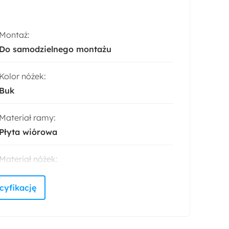
Montaż:
Do samodzielnego montażu
Kolor nóżek:
Buk
Materiał ramy:
Płyta wiórowa
Materiał nóżek:
Drewno
Akcja specjalna:
Bestseller