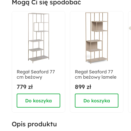
Mogą Ci się spodobać
Materiał korpusu:
Tkanina
Rodzaj siedziska:
Tapicerowane
Odpowiedzialny wybór:
Wyprodukowano w Polsce
Regał Seaford 77
Regał Seaford 77
cm beżowy
cm beżowy lamele
Głębokość:
779 zł
899 zł
95 cm
Do koszyka
Do koszyka
Wysokość nóżek:
21.5 cm
Opis produktu
Wysokość siedziska: