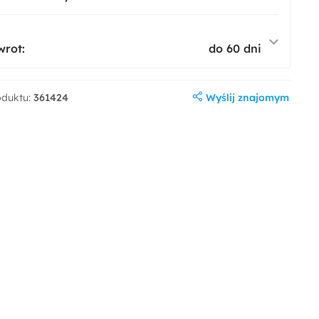
wrot:
do 60 dni
Wyślij znajomym
oduktu:
361424