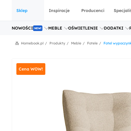
Sklep
Inspiracje
Producenci
Specjali
NOWOŚCI
MEBLE
OŚWIETLENIE
DODATKI
NEW!
Homebook.pl
Produkty
Meble
Fotele
Fotel wypoczyn
Cena WOW!