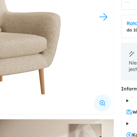
Rata
do 1
Nie
jes
Inform
W
K