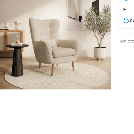
Z
Kod pr