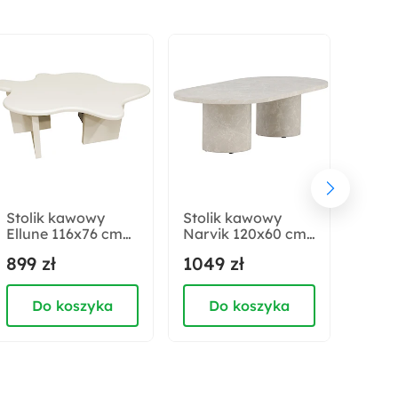
Materiał oparcia:
Pianka poliuretanowa
Materiał siedziska:
Pianka poliuretanowa
Wysokość:
106 cm
Stolik kawowy
Stolik kawowy
Zest
Ellune 116x76 cm
Narvik 120x60 cm
stoli
Szerokość:
beżowy z blatem o
beżowy
kawo
899 zł
1049 zł
689 
80 cm
nieregularnym
Compl
kształcie
i 58 
kaszm
Do koszyka
Do koszyka
D
Wysokość oparcia:
70 cm
Głębokość siedziska: