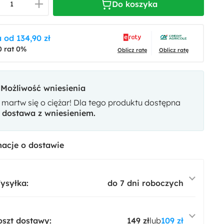
Do koszyka
 od 134,90 zł
0 rat 0%
Oblicz ratę
Oblicz ratę
Możliwość wniesienia
 martw się o ciężar! Dla tego produktu dostępna
t
dostawa z wniesieniem.
acje o dostawie
ysyłka:
do 7 dni roboczych
oszt dostawy:
149 zł
lub
109 zł