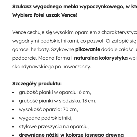
45 cm
Szukasz wygodnego mebla wypoczynkowego, w który
Wybierz fotel uszak Vence!
Szerokość siedziska:
48 cm
Vence cechuje się wysokim oparciem z charakterysty
wygodnymi podłokietnikami, co pozwoli Ci zatopić się
Ilość paczek:
gorącej herbaty. Szykowne
pikowanie
dodaje całości 
1
podparcie. Modna forma i
naturalna kolorystyka
wpis
skandynawskiego po nowoczesny.
Długość:
95 cm
Szczegóły produktu:
grubość pianki w oparciu: 6 cm,
grubość pianki w siedzisku: 13 cm,
wysokość oparcia: 70 cm,
wygodne podłokietniki,
stylowe przeszycia na oparciu,
drewniane nóżki w kolorze jasnego drewna