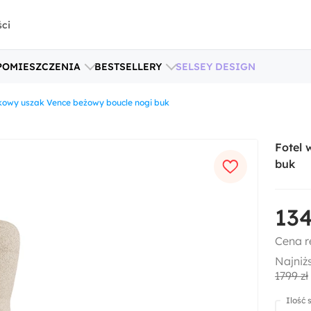
ści
POMIESZCZENIA
BESTSELLERY
SELSEY DESIGN
kowy uszak Vence beżowy boucle nogi buk
Fotel
buk
134
Cena r
Najniż
1799 zł
Ilość 