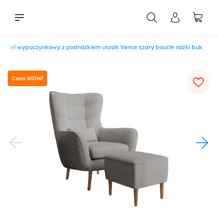
Fotel wypoczynkowy z podnóżkiem uszak Vence szary boucle nóżki buk
liści
Cena WOW!