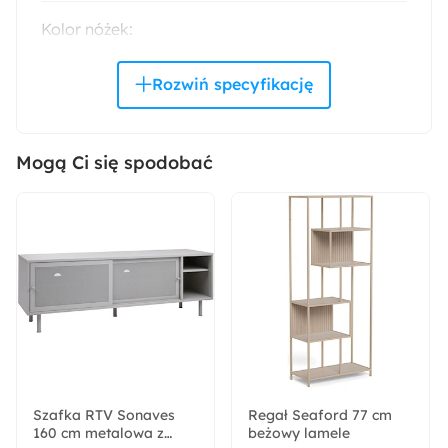
Kolor nóżek:
Buk
Rodzaj nóżek:
Proste
Mogą Ci się spodobać
Materiał ramy:
Płyta wiórowa
Pomieszczenie:
Salon
Materiał nóżek:
Drewno
Szafka RTV Sonaves
Regał Seaford 77 cm
160 cm metalowa z
Rodzaj oparcia:
beżowy lamele