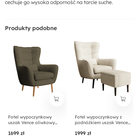
cechuje go wysoka odporność na tarcie suche.
70 cm
Wysokość siedziska:
Produkty podobne
45 cm
Głębokość siedziska:
55 cm
Szerokość siedziska:
48 cm
Styl:
Nowoczesny
Fotel wypoczynkowy
Fotel wypoczynkowy z
Ilość paczek:
uszak Vence oliwkowy
podnóżkiem uszak Vence
sztruks nogi buk
2
kremowy boucle nóżki
1699 zł
1999 zł
czarne