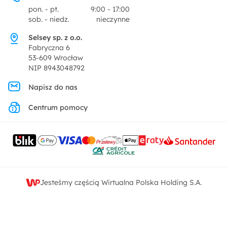
Centrum prasowe
pon. - pt.
9:00 - 17:00
Dekoracje i akcesoria
sob. - niedz.
nieczynne
Pytania i odpowiedzi
Oferta dla producentów
Selsey sp. z o.o.
Promocje
Fabryczna 6
Regulamin
53-609 Wrocław
NIP 8943048792
Polityka prywatności
Napisz do nas
Centrum pomocy
Ustawienia prywatności
Kontakt
Jesteśmy częścią Wirtualna Polska Holding S.A.