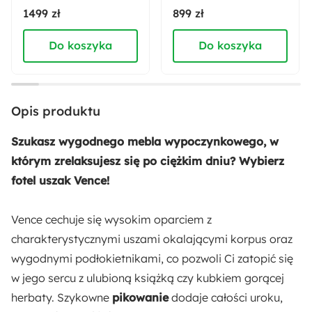
przesuwnymi drzwiami
Tapicerowane
1499 zł
899 zł
szara
Do koszyka
Do koszyka
Akcja specjalna:
Nowość
Materiał korpusu:
Opis produktu
Tkanina
Szukasz wygodnego mebla wypoczynkowego, w
Materiał oparcia:
którym zrelaksujesz się po ciężkim dniu? Wybierz
Pianka poliuretanowa
fotel uszak Vence!
Rodzaj siedziska:
Vence cechuje się wysokim oparciem z
Tapicerowane
charakterystycznymi uszami okalającymi korpus oraz
wygodnymi podłokietnikami, co pozwoli Ci zatopić się
Materiał siedziska:
w jego sercu z ulubioną książką czy kubkiem gorącej
Pianka poliuretanowa
herbaty. Szykowne
pikowanie
dodaje całości uroku,