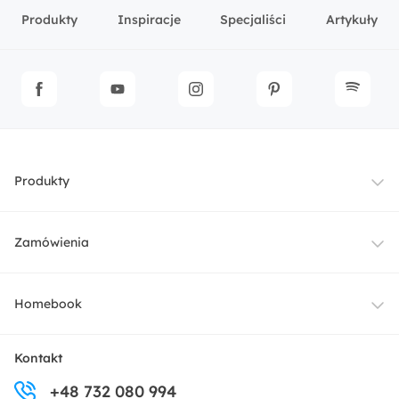
Produkty
Inspiracje
Specjaliści
Artykuły
Produkty
Meble
Zamówienia
Oświetlenie
Dostawa
Homebook
Tekstylia
Płatności i raty
O nas
Kontakt
Ogród i taras
+48 732 080 994
Zwroty