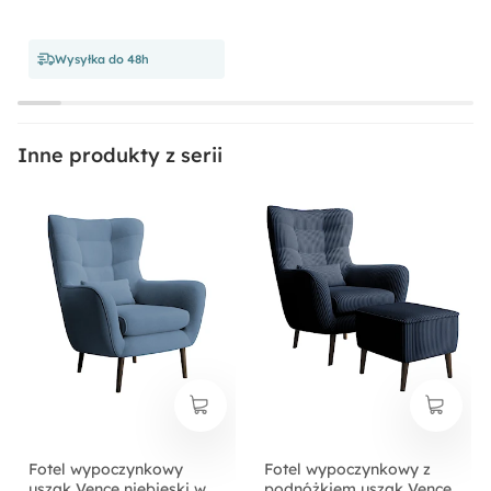
Pufa w zestawie:
Tak
Wysyłka do 48h
Długość:
95 cm
Inne produkty z serii
Funkcje:
Z podnóżkiem
Materiał:
Drewno
Pianka meblowa
Płyta meblowa
Szenil
Tkanina
Fotel wypoczynkowy
Fotel wypoczynkowy z
uszak Vence niebieski w
podnóżkiem uszak Vence