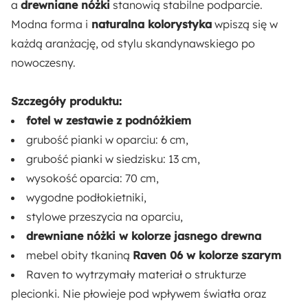
a
drewniane nóżki
stanowią stabilne podparcie.
Odpowiedzialny wybór:
Modna forma i
naturalna kolorystyka
wpiszą się w
Wyprodukowano w Polsce
każdą aranżację, od stylu skandynawskiego po
nowoczesny.
Wysokość:
106 cm
Szczegóły produktu:
fotel w zestawie z podnóżkiem
Głębokość:
grubość pianki w oparciu: 6 cm,
95 cm
grubość pianki w siedzisku: 13 cm,
wysokość oparcia: 70 cm,
Szerokość:
wygodne podłokietniki,
80 cm
stylowe przeszycia na oparciu,
drewniane nóżki w kolorze jasnego drewna
Wysokość nóżek:
mebel obity tkaniną
Raven 06 w kolorze szarym
21.5 cm
Raven to wytrzymały materiał o strukturze
plecionki. Nie płowieje pod wpływem światła oraz
Wysokość oparcia: