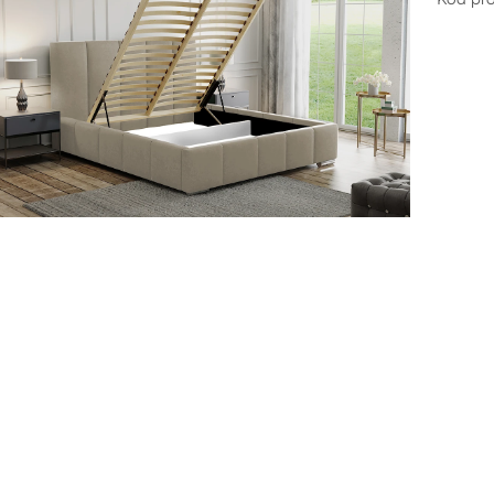
Vell
niedo
Vell