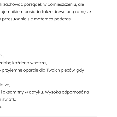
oli zachować porządek w pomieszczeniu, ale
 pojemnikiem posiada także
drewnianą ramę ze
y przesuwanie się materaca podczas
l,
zdobę każdego wnętrza,
 przyjemne oparcie dla Twoich pleców, gdy
lorze,
 i aksamitny w dotyku.
Wysoka odporność na
 światła
u.