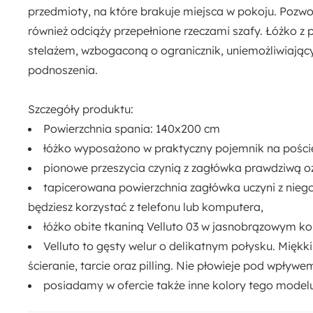
przedmioty, na które brakuje miejsca w pokoju. Pozw
również odciąży przepełnione rzeczami szafy. Łóżko z
stelażem,
wzbogaconą o ogranicznik, uniemożliwiając
podnoszenia.
Szczegóły produktu:
Powierzchnia spania:
140x200 cm
łóżko wyposażono w praktyczny
pojemnik na poście
pionowe przeszycia
czynią z zagłówka prawdziwą o
tapicerowana powierzchnia zagłówka uczyni z niego
będziesz korzystać z telefonu lub komputera,
łóżko obite tkaniną
Velluto 03 w jasnobrązowym
ko
Velluto
to gęsty
welur
o delikatnym połysku. Miękki
ścieranie, tarcie oraz pilling. Nie płowieje
pod wpływem
posiadamy w ofercie także inne kolory tego model