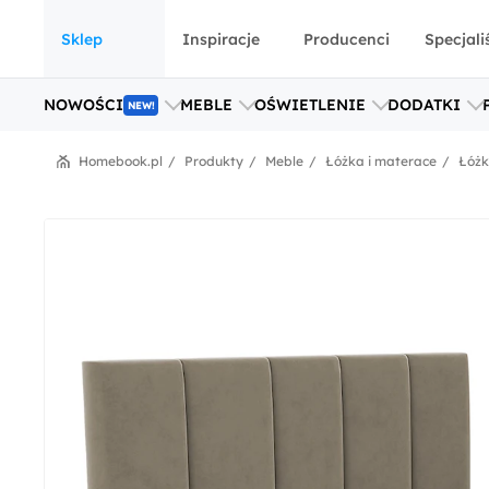
Sklep
Inspiracje
Producenci
Specjali
NOWOŚCI
MEBLE
OŚWIETLENIE
DODATKI
NEW!
Homebook.pl
Produkty
Meble
Łóżka i materace
Łóż