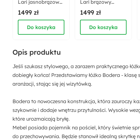
Lari jasnobrązowy
Lari brązowy
Funkcje:
velvet
velvet
1499 zł
1499 zł
Bez materaca
Pojemnik na pościel
Do koszyka
Do koszyka
Opis produktu
Jeśli szukasz stylowego, a zarazem praktycznego łóżk
dobiegły końca! Przedstawiamy łóżko Bodera - klasę 
aranżacji, stając się jej wizytówką.
Bodera
to nowoczesna konstrukcja, która zauroczy k
szykownie i dodaje wnętrzu przytulności. Wysokie wez
które urozmaicają bryłę.
Mebel posiada
pojemnik na pościel
, który świetnie s
do przechowywania. Będzie stanowił idealną skrytkę nie