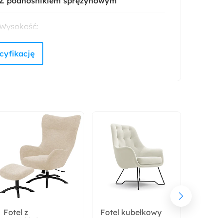
Z podnośnikiem sprężynowym
Wysokość:
90 cm
Liczba miejsc:
2
Wysokość nóżek:
5.2 cm
Materac:
Nie
Rodzaj:
Dwuosobowy
Fotel z
Fotel kubełkowy
Naroż