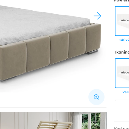
Powier
niedo
140x
Tkanin
niedo
Vell
Kod pr