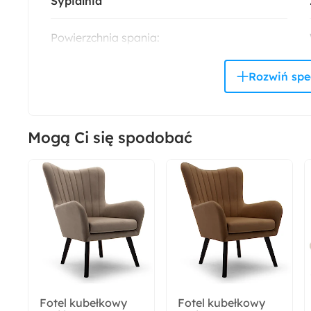
Sypialnia
Powierzchnia spania:
140x200 cm
Szerokość:
155 cm
Mogą Ci się spodobać
Rodzaj łóżka:
Podwójne
Styl:
Nowoczesny
Pojemnik na pościel:
Tak
Fotel kubełkowy
Fotel kubełkowy