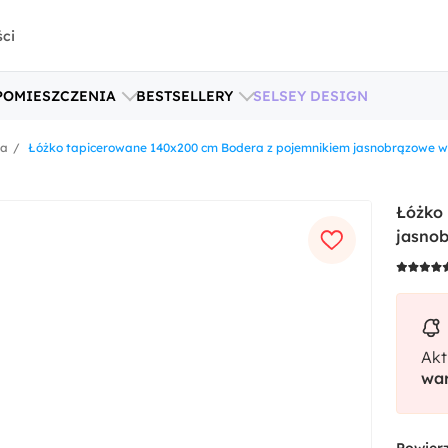
ści
POMIESZCZENIA
BESTSELLERY
SELSEY DESIGN
ka
Łóżko tapicerowane 140x200 cm Bodera z pojemnikiem jasnobrązowe w
Łóżko
jasnob
Akt
war