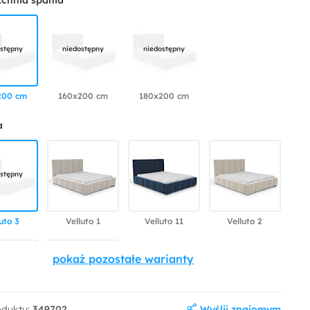
zchnia spania
stępny
niedostępny
niedostępny
200 cm
160x200 cm
180x200 cm
a
stępny
uto 3
Velluto 1
Velluto 11
Velluto 2
niedostępny
niedostępny
Wyślij znajomym
oduktu:
349702