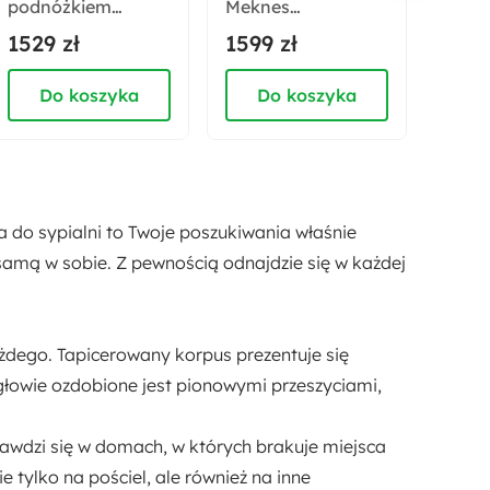
podnóżkiem
Meknes
spani
Cohemixt beżowy
jasnobeżowy
L-ksz
1529 zł
1599 zł
1889
velvet
poje
łatwoczyszczący
uniwe
jasn
Do koszyka
Do koszyka
D
a do sypialni to Twoje poszukiwania właśnie
samą w sobie. Z pewnością odnajdzie się w każdej
ażdego.
Tapicerowany korpus
prezentuje się
głowie ozdobione jest
pionowymi przeszyciami,
prawdzi się w domach, w których brakuje miejsca
 tylko na pościel, ale również na inne