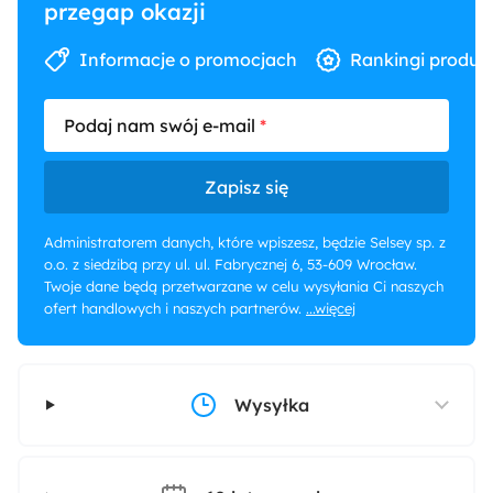
przegap okazji
Informacje o promocjach
Rankingi produk
Podaj nam swój e-mail
Zapisz się
Administratorem danych, które wpiszesz, będzie Selsey sp. z
o.o. z siedzibą przy ul. ul. Fabrycznej 6, 53-609 Wrocław.
Twoje dane będą przetwarzane w celu wysyłania Ci naszych
ofert handlowych i naszych partnerów.
...więcej
Wysyłka