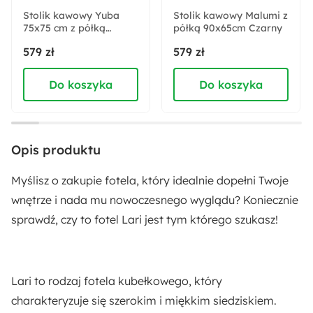
Stolik kawowy Yuba
Stolik kawowy Malumi z
75x75 cm z półką
Wysokość:
półką 90x65cm Czarny
czarny
100 cm
579 zł
579 zł
Do koszyka
Do koszyka
Głębokość:
78 cm
Szerokość:
Opis produktu
76 cm
Myślisz o zakupie fotela, który idealnie dopełni Twoje
Wysokość nóżek:
wnętrze i nada mu nowoczesnego wyglądu? Koniecznie
5 cm
sprawdź, czy to fotel Lari jest tym którego szukasz!
Wysokość siedziska:
46 cm
Lari to rodzaj fotela kubełkowego, który
charakteryzuje się szerokim i miękkim siedziskiem.
Głębokość siedziska: