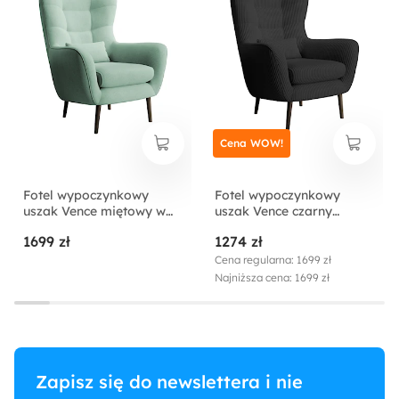
Cena WOW!
Fotel wypoczynkowy
Fotel wypoczynkowy
uszak Vence miętowy w
uszak Vence czarny
tkaninie łatwoczyszczącej
sztruks nogi czarne
1699 zł
1274 zł
welur nóżki czarne
Cena regularna: 1699 zł
Najniższa cena: 1699 zł
Zapisz się do newslettera i nie