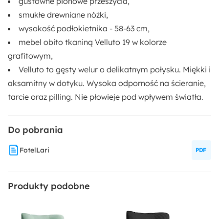
gustowne pionowe przeszycia,
Welur
smukłe drewniane nóżki,
wysokość podłokietnika - 58-63 cm,
mebel obito tkaniną
Velluto 19 w kolorze
grafitowym,
Velluto
to gęsty welur o delikatnym połysku. Miękki i
aksamitny w dotyku. Wysoka odporność na ścieranie,
tarcie oraz pilling. Nie płowieje pod wpływem światła.
Do pobrania
FotelLari
Produkty podobne