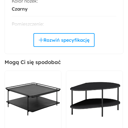
Kolor nóżek:
Czarny
Pomieszczenie:
Salon
Materiał nóżek:
Drewno
Mogą Ci się spodobać
Materiał korpusu:
Sklejka
Materiał oparcia:
Pianka poliuretanowa
Materiał siedziska:
Pianka poliuretanowa