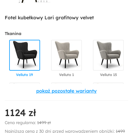
Fotel kubełkowy Lari grafitowy velvet
Tkanina
Velluto 19
Velluto 1
Velluto 15
1124 zł
Velluto 27
Velluto 3
Velluto 30
Cena regularna:
1499 zł
Najniższa cena z 30 dni przed wprowadzeniem obniżki:
1499