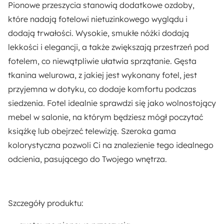
Pionowe przeszycia
stanowią dodatkowe ozdoby,
54 cm
które nadają fotelowi nietuzinkowego wyglądu i
dodają trwałości.
Wysokie, smukłe nóżki
dodają
Szerokość siedziska:
lekkości i elegancji, a także zwiększają przestrzeń pod
53 cm
fotelem, co niewątpliwie ułatwia sprzątanie.
Gęsta
tkanina welurowa
, z jakiej jest wykonany fotel, jest
Styl:
przyjemna w dotyku, co dodaje komfortu podczas
Nowoczesny
siedzenia. Fotel idealnie sprawdzi się jako wolnostojący
mebel w salonie, na którym będziesz mógł poczytać
Ilość paczek:
książkę lub obejrzeć telewizję.
Szeroka gama
1
kolorystyczna
pozwoli Ci na znalezienie tego idealnego
odcienia, pasującego do Twojego wnętrza.
Długość:
78 cm
Materiał:
Szczegóły produktu:
Drewno
Pianka meblowa
Płyta meblowa