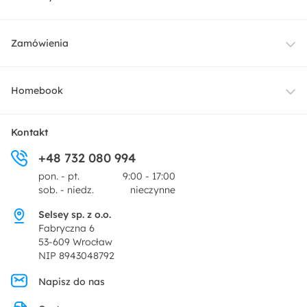
Meble
Zamówienia
Oświetlenie
Dostawa
Homebook
Tekstylia
Płatności i raty
O nas
Kontakt
Ogród i taras
+48 732 080 994
Zwroty
Centrum prasowe
pon. - pt.
9:00 - 17:00
Dekoracje i akcesoria
sob. - niedz.
nieczynne
Pytania i odpowiedzi
Oferta dla producentów
Selsey sp. z o.o.
Promocje
Fabryczna 6
Regulamin
53-609 Wrocław
NIP 8943048792
Polityka prywatności
Napisz do nas