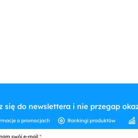
z się do newslettera i nie przegap okaz
rmacje o promocjach
Rankingi produktów
nam swój e-mail