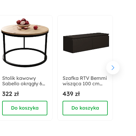
Liczba półek zamkniętych:
4
Maksymalne obciążenie:
25 kg
Materiał korpusu:
Płyta laminowana
Stolik kawowy
Szafka RTV Bemmi
Szaf
Sabello okrągły 60
wisząca 100 cm
wisz
Rodzaj:
cm dąb artisan
czarny
biały
322 zł
439 zł
439 
Stojący
Do koszyka
Do koszyka
D
Długość:
40 cm
Sposób montażu: