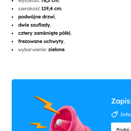
wysokość
78,3 cm
,
szerokość
119,4 cm
,
podwójne drzwi
,
dwie szuflady
,
cztery zamknięte półki
,
frezowane uchwyty
,
wybarwienie:
zielone
.
Zapis
Info
Podaj 