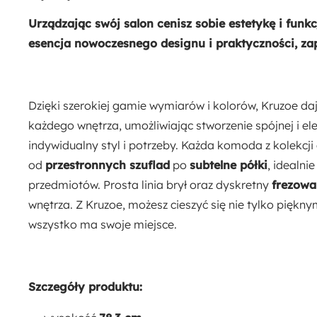
Płyta meblowa
Tworzywo sztuczne
Urządzając swój salon cenisz sobie estetykę i fun
esencja nowoczesnego designu i praktyczności, za
Dzięki szerokiej gamie wymiarów i kolorów, Kruzoe d
każdego wnętrza, umożliwiając stworzenie spójnej i ele
indywidualny styl i potrzeby. Każda komoda z kolekcj
od
przestronnych szuflad
po
subtelne półki
, idealni
przedmiotów. Prosta linia brył oraz dyskretny
frezowa
wnętrza. Z Kruzoe, możesz cieszyć się nie tylko piękn
wszystko ma swoje miejsce.
Szczegóły produktu: