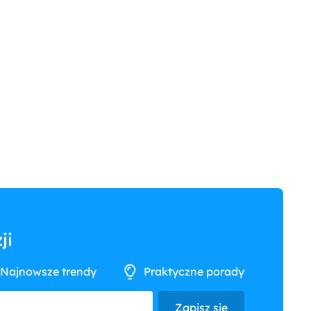
ji
Najnowsze trendy
Praktyczne porady
Zapisz się