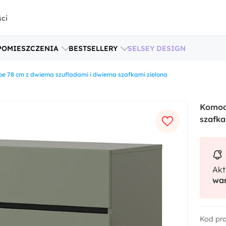
ści
POMIESZCZENIA
BESTSELLERY
SELSEY DESIGN
e 78 cm z dwiema szufladami i dwiema szafkami zielona
Komod
szafka
Akt
war
Kod pr