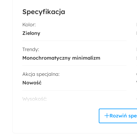
Specyfikacja
Kolor:
Zielony
Trendy:
Monochromatyczny minimalizm
Akcja specjalna:
Nowość
Wysokość:
78.3 cm
Szerokość:
119.4 cm