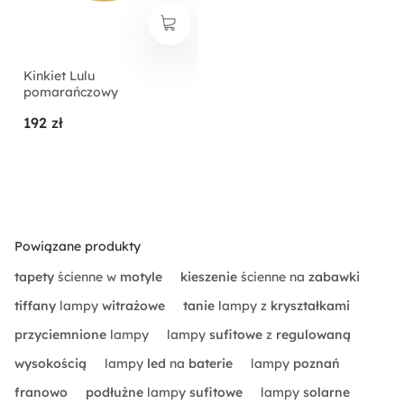
Kinkiet Lulu
pomarańczowy
192 zł
Powiązane produkty
tapety
ścienne w
motyle
kieszenie
ścienne na
zabawki
tiffany
lampy
witrażowe
tanie
lampy z
kryształkami
przyciemnione
lampy
lampy
sufitowe
z
regulowaną
wysokością
lampy
led
na
baterie
lampy
poznań
franowo
podłużne
lampy
sufitowe
lampy
solarne