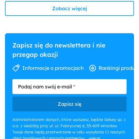
Zobacz więcej
Zapisz się do newslettera i nie
przegap okazji
Informacje o promocjach
Rankingi produk
Podaj nam swój e-mail
Zapisz się
Administratorem danych, które wpiszesz, będzie Selsey sp. z
o.o. z siedzibą przy ul. ul. Fabrycznej 6, 53-609 Wrocław.
Twoje dane będą przetwarzane w celu wysyłania Ci naszych
ofert handlowych i naszych partnerów.
...więcej