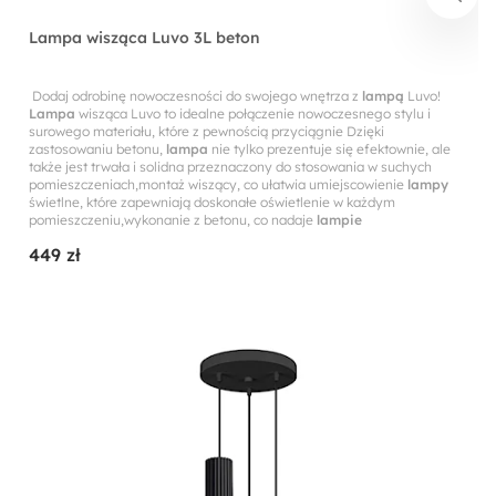
Lampa wisząca Luvo 3L beton
Dodaj odrobinę nowoczesności do swojego wnętrza z
lampą
Luvo!
Lampa
wisząca Luvo to idealne połączenie nowoczesnego stylu i
surowego materiału, które z pewnością przyciągnie Dzięki
zastosowaniu betonu,
lampa
nie tylko prezentuje się efektownie, ale
także jest trwała i solidna przeznaczony do stosowania w suchych
pomieszczeniach,montaż wiszący, co ułatwia umiejscowienie
lampy
świetlne, które zapewniają doskonałe oświetlenie w każdym
pomieszczeniu,wykonanie z betonu, co nadaje
lampie
449 zł