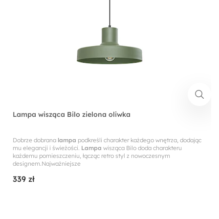
Lampa wisząca Bilo zielona oliwka
Dobrze dobrana
lampa
podkreśli charakter każdego wnętrza, dodając
mu elegancji i świeżości.
Lampa
wisząca Bilo doda charakteru
każdemu pomieszczeniu, łącząc retro styl z nowoczesnym
designem.Najważniejsze
339 zł