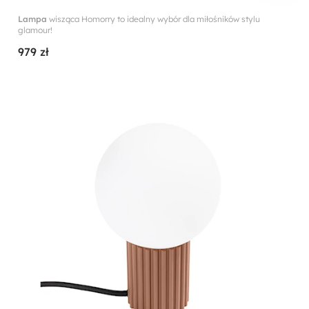
Lampa
wisząca Homorry to idealny wybór dla miłośników stylu
glamour!
979 zł