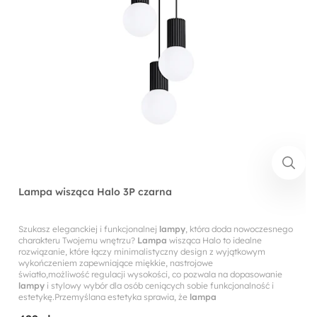
Lampa wisząca Halo 3P czarna
Szukasz eleganckiej i funkcjonalnej
lampy
, która doda nowoczesnego
charakteru Twojemu wnętrzu?
Lampa
wisząca Halo to idealne
rozwiązanie, które łączy minimalistyczny design z wyjątkowym
wykończeniem zapewniające miękkie, nastrojowe
światło,możliwość regulacji wysokości, co pozwala na dopasowanie
lampy
i stylowy wybór dla osób ceniących sobie funkcjonalność i
estetykę.Przemyślana estetyka sprawia, że
lampa