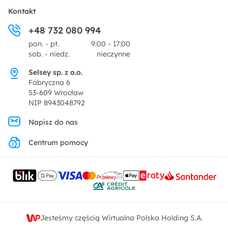
Płatności i raty
O nas
Kontakt
Ogród i taras
+48 732 080 994
Zwroty
Centrum prasowe
pon. - pt.
9:00 - 17:00
Dekoracje i akcesoria
sob. - niedz.
nieczynne
Pytania i odpowiedzi
Oferta dla producentów
Selsey sp. z o.o.
Promocje
Fabryczna 6
Regulamin
53-609 Wrocław
NIP 8943048792
Polityka prywatności
Napisz do nas
Centrum pomocy
Ustawienia prywatności
Kontakt
Jesteśmy częścią Wirtualna Polska Holding S.A.