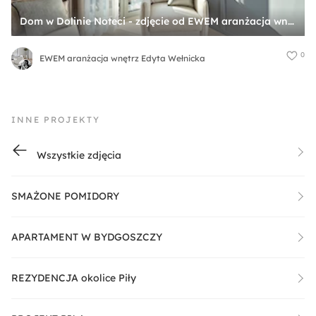
Dom w Dolinie Noteci - zdjęcie od EWEM aranżacja wnętrz Edyta Wełnicka
0
EWEM aranżacja wnętrz Edyta Wełnicka
INNE PROJEKTY
Wszystkie zdjęcia
SMAŻONE POMIDORY
APARTAMENT W BYDGOSZCZY
REZYDENCJA okolice Piły