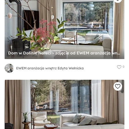
Dom w Dolinie Noteci - zdjęcie od EWEM aranżacja wnętrz Edyta Wełnicka
0
EWEM aranżacja wnętrz Edyta Wełnicka