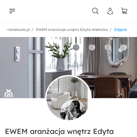
Homebook.pl
EWEM aranżacja wnętrz Edyta Wełnicka
Zdjęcia
liści
EWEM aranżacja wnętrz Edyta