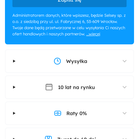
Administratorem danych, które wpiszesz, będzie Selsey sp. z
o.o. z siedzibą przy ul. ul. Fabrycznej 6, 53-609 Wrocław.
Twoje dane będą przetwarzane w celu wysyłania Ci naszych
ofert handlowych i naszych partnerów.
...więcej
Wysyłka
10 lat na rynku
Raty 0%