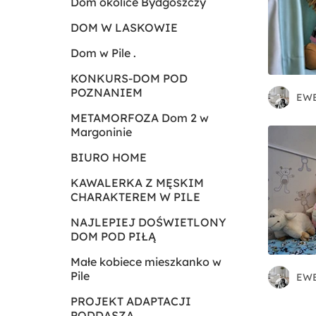
Dom okolice Bydgoszczy
DOM W LASKOWIE
Dom w Pile .
KONKURS-DOM POD
POZNANIEM
METAMORFOZA Dom 2 w
Margoninie
BIURO HOME
KAWALERKA Z MĘSKIM
CHARAKTEREM W PILE
NAJLEPIEJ DOŚWIETLONY
DOM POD PIŁĄ
Małe kobiece mieszkanko w
Pile
PROJEKT ADAPTACJI
PODDASZA