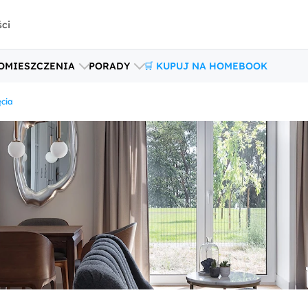
ści
OMIESZCZENIA
PORADY
🛒 KUPUJ NA HOMEBOOK
ęcia