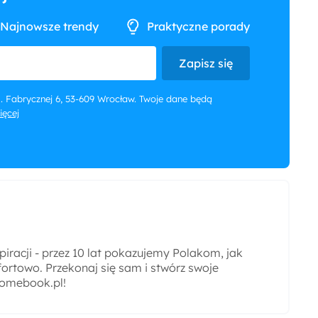
Najnowsze trendy
Praktyczne porady
Zapisz się
 ul. Fabrycznej 6, 53-609 Wrocław. Twoje dane będą
więcej
iracji - przez 10 lat pokazujemy Polakom, jak
ortowo. Przekonaj się sam i stwórz swoje
omebook.pl!