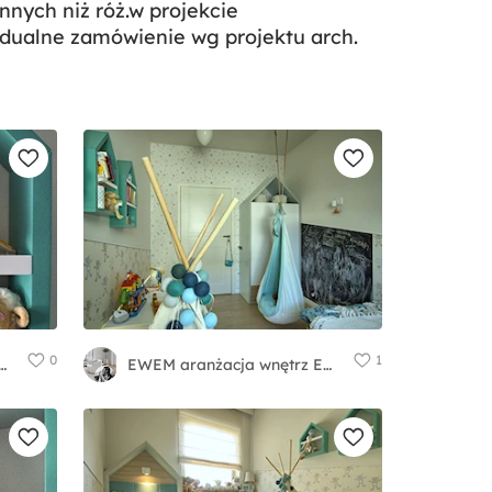
nnych niż róż.w projekcie
idualne zamówienie wg projektu arch.
0
1
żacja wnętrz Edyta Wełnicka
EWEM aranżacja wnętrz Edyta Wełnicka