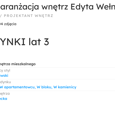
ranżacja wnętrz Edyta Wełn
 / PROJEKTANT WNĘTRZ
04 zdjęcia
NKI lat 3
nętrza mieszkalnego
y styl
wski
udynku
W apartamentowcu, W bloku, W kamienicy
nętrza
ecka