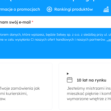
rmacje o promocjach
Rankingi produktów
nam swój e-mail
orem danych, które wpiszesz, będzie Selsey sp. z o.o. z siedzibą przy ul.
ne w celu wysyłania Ci naszych ofert handlowych i naszych partnerów.
...
10 lat na rynku
woje zamówienia jak
Jesteśmy mistrzami insp
i kurierskimi,
mieszkać pięknie i komf
taw.
wymarzone wnętrze z H