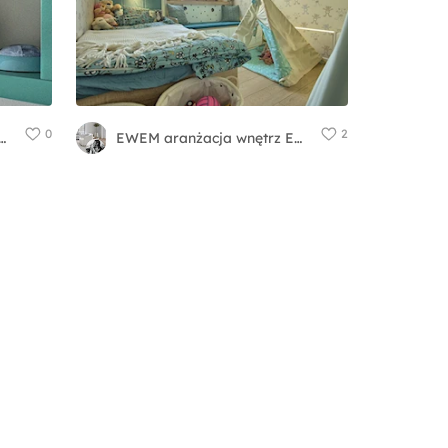
0
2
żacja wnętrz Edyta Wełnicka
EWEM aranżacja wnętrz Edyta Wełnicka