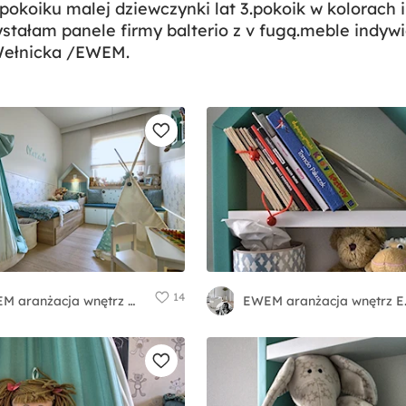
 pokoiku malej dziewczynki lat 3.pokoik w kolorach i
stałam panele firmy balterio z v fugą.meble indyw
Wełnicka /EWEM.
14
EWEM aranżacja wnętrz Edyta Wełnicka
EWEM aran