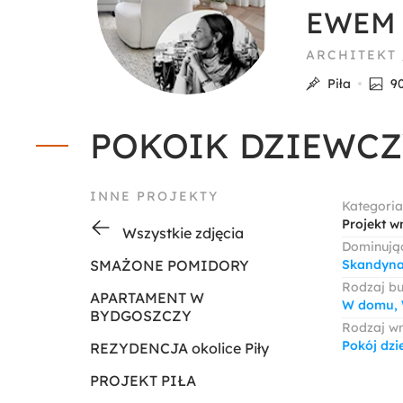
EWEM a
ARCHITEKT
Piła
9
POKOIK DZIEWCZY
INNE PROJEKTY
Kategoria
Projekt w
Wszystkie zdjęcia
Dominując
SMAŻONE POMIDORY
Skandyna
Rodzaj b
APARTAMENT W
W domu, 
BYDGOSZCZY
Rodzaj w
Pokój dzi
REZYDENCJA okolice Piły
PROJEKT PIŁA