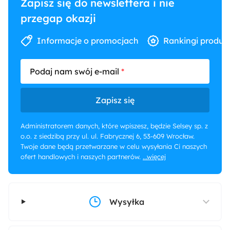
Zapisz się do newslettera i nie
przegap okazji
Informacje o promocjach
Rankingi produk
Podaj nam swój e-mail
Zapisz się
Administratorem danych, które wpiszesz, będzie Selsey sp. z
o.o. z siedzibą przy ul. ul. Fabrycznej 6, 53-609 Wrocław.
Twoje dane będą przetwarzane w celu wysyłania Ci naszych
ofert handlowych i naszych partnerów.
...więcej
Wysyłka