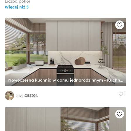
Liczba pokoi
Więcej niż 5
Nowoczesna kuchnia w domu jednorodzinnym - Kuchnia, styl minimalistyczny - zdjęcie od meinDESIGN
0
meinDESIGN