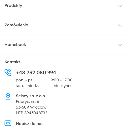
Produkty
Meble
Zamówienia
Oświetlenie
Dostawa
Homebook
Tekstylia
Płatności i raty
O nas
Kontakt
Ogród i taras
+48 732 080 994
Zwroty
Centrum prasowe
pon. - pt.
9:00 - 17:00
Dekoracje i akcesoria
sob. - niedz.
nieczynne
Pytania i odpowiedzi
Oferta dla producentów
Selsey sp. z o.o.
Promocje
Fabryczna 6
Regulamin
53-609 Wrocław
NIP 8943048792
Polityka prywatności
Napisz do nas