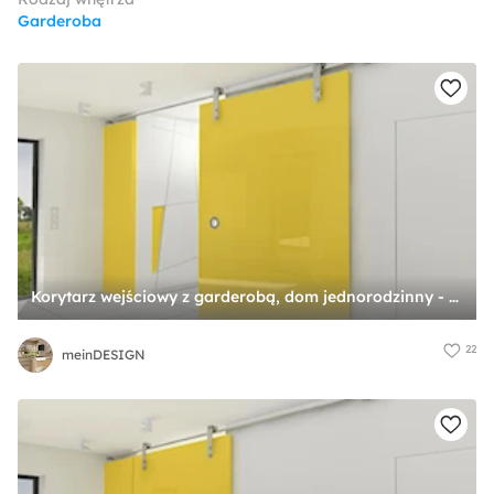
Garderoba
Korytarz wejściowy z garderobą, dom jednorodzinny - Średnia zamknięta garderoba, styl minimalistyczny - zdjęcie od meinDESIGN
22
meinDESIGN