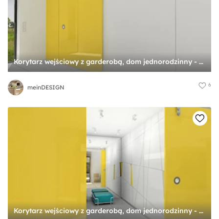
Korytarz wejściowy z garderobą, dom jednorodzinny - Garderoba, styl minimalistyczny - zdjęcie od meinDESIGN
6
meinDESIGN
Korytarz wejściowy z garderobą, dom jednorodzinny - Duża zamknięta garderoba, styl minimalistyczny - zdjęcie od meinDESIGN