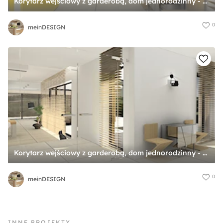
Korytarz wejściowy z garderobą, dom jednorodzinny - Hol / przedpokój, styl minimalistyczny - zdjęcie od meinDESIGN
0
meinDESIGN
Korytarz wejściowy z garderobą, dom jednorodzinny - Hol / przedpokój, styl minimalistyczny - zdjęcie od meinDESIGN
0
meinDESIGN
INNE PROJEKTY