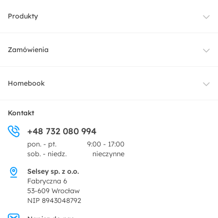
Produkty
Meble
Zamówienia
Oświetlenie
Dostawa
Homebook
Tekstylia
Płatności i raty
O nas
Kontakt
Ogród i taras
+48 732 080 994
Zwroty
Centrum prasowe
pon. - pt.
9:00 - 17:00
Dekoracje i akcesoria
sob. - niedz.
nieczynne
Pytania i odpowiedzi
Oferta dla producentów
Selsey sp. z o.o.
Promocje
Fabryczna 6
Regulamin
53-609 Wrocław
NIP 8943048792
Polityka prywatności