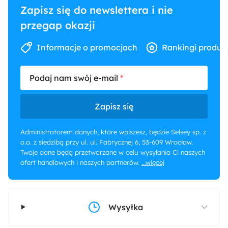
Zapisz się do newslettera i nie
przegap okazji
Informacje o promocjach
Rankingi produk
Podaj nam swój e-mail
Zapisz się
Administratorem danych, które wpiszesz, będzie Selsey sp. z
o.o. z siedzibą przy ul. ul. Fabrycznej 6, 53-609 Wrocław.
Twoje dane będą przetwarzane w celu wysyłania Ci naszych
ofert handlowych i naszych partnerów.
...więcej
Wysyłka