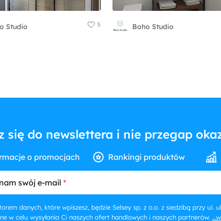
5
o Studio
Boho Studio
z się do newslettera i nie przegap okaz
rmacje o promocjach
Rankingi produktów
nam swój e-mail
orem danych, które wpiszesz, będzie Selsey sp. z o.o. z siedzibą przy ul.
ne w celu wysyłania Ci naszych ofert handlowych i naszych partnerów.
...