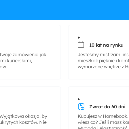
10 lat na rynku
woje zamówienia jak
Jesteśmy mistrzami insp
i kurierskimi,
mieszkać pięknie i komf
taw.
wymarzone wnętrze z H
Zwrot do 60 dni
! Wyjątkowa okazja, by
Kupujesz w Homebook.pl
ukrytych kosztów. Nie
wiesz co? Jeśli masz ko
Wygoda i elastyczność