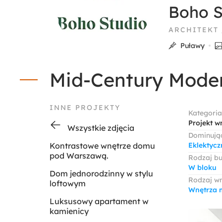
Boho S
ARCHITEKT
Puławy
Mid-Century Mode
INNE PROJEKTY
Kategoria
Projekt w
Wszystkie zdjęcia
Dominując
Kontrastowe wnętrze domu
Eklektycz
pod Warszawą.
Rodzaj b
W bloku
Dom jednorodzinny w stylu
Rodzaj w
loftowym
Wnętrza 
Luksusowy apartament w
kamienicy