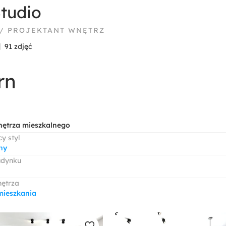
tudio
 / PROJEKTANT WNĘTRZ
91 zdjęć
rn
nętrza mieszkalnego
y styl
ny
udynku
nętrza
mieszkania