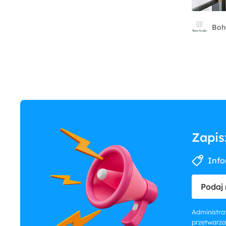
Boh
Zapis
Info
Podaj 
Administrat
przetwarza