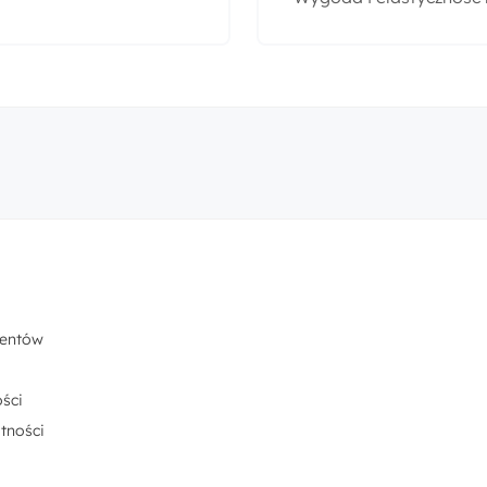
centów
ści
tności