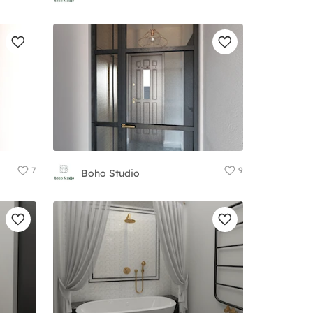
7
9
Boho Studio