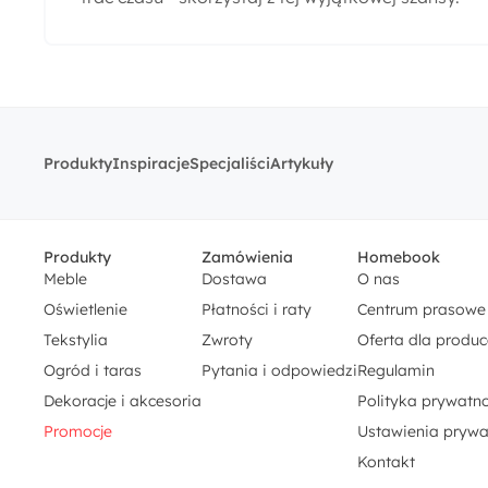
Produkty
Inspiracje
Specjaliści
Artykuły
Produkty
Zamówienia
Homebook
Meble
Dostawa
O nas
Oświetlenie
Płatności i raty
Centrum prasowe
Tekstylia
Zwroty
Oferta dla produ
Ogród i taras
Pytania i odpowiedzi
Regulamin
Dekoracje i akcesoria
Polityka prywatno
Promocje
Ustawienia prywa
Kontakt