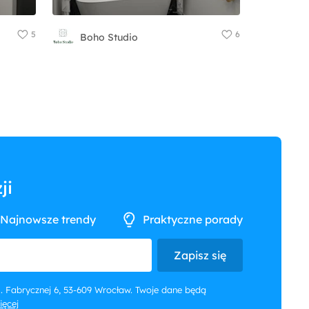
5
6
Boho Studio
ji
Najnowsze trendy
Praktyczne porady
Zapisz się
 ul. Fabrycznej 6, 53-609 Wrocław. Twoje dane będą
więcej