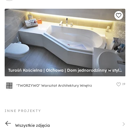
Turośń Kościelna | Olchowa | Dom jednorodzinny w stylu nowoczesnym - Średnia na poddaszu łazienka z oknem, styl nowoczesny - zdjęcie od "TWORZYWO" Warsztat Architektury Wnętrz
19
"TWORZYWO" Warsztat Architektury Wnętrz
INNE PROJEKTY
Wszystkie zdjęcia