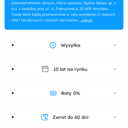
Administratorem danych, które wpiszesz, będzie Selsey sp. z
o.o. z siedzibą przy ul. ul. Fabrycznej 6, 53-609 Wrocław.
Twoje dane będą przetwarzane w celu wysyłania Ci naszych
ofert handlowych i naszych partnerów.
...więcej
Wysyłka
10 lat na rynku
Raty 0%
Zwrot do 60 dni