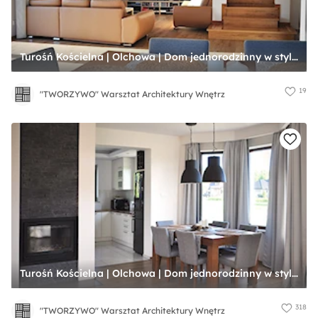
Turośń Kościelna | Olchowa | Dom jednorodzinny w stylu nowoczesnym - Średni żółty salon z jadalnią, styl tradycyjny - zdjęcie od "TWORZYWO" Warsztat Architektury Wnętrz
19
"TWORZYWO" Warsztat Architektury Wnętrz
Turośń Kościelna | Olchowa | Dom jednorodzinny w stylu nowoczesnym - Mały biały salon z kuchnią z jadalnią, styl tradycyjny - zdjęcie od "TWORZYWO" Warsztat Architektury Wnętrz
318
"TWORZYWO" Warsztat Architektury Wnętrz