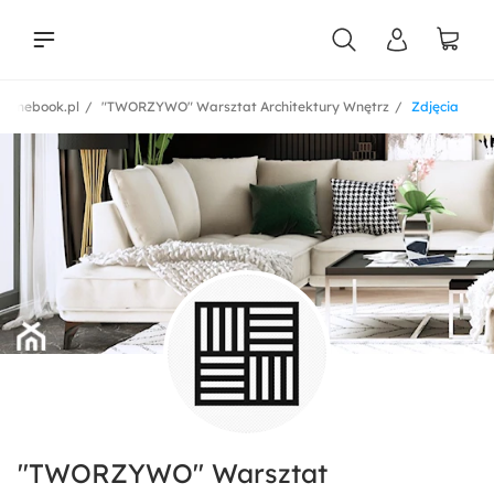
Homebook.pl
"TWORZYWO" Warsztat Architektury Wnętrz
Zdjęcia
liści
"TWORZYWO" Warsztat