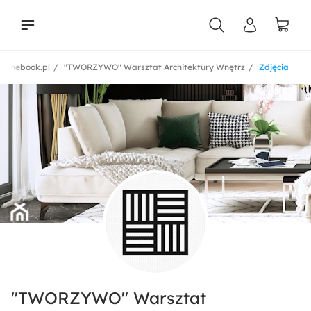
Homebook.pl
"TWORZYWO" Warsztat Architektury Wnętrz
Zdjęcia
liści
"TWORZYWO" Warsztat