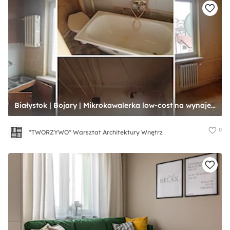
Białystok | Bojary | Mikrokawalerka low-cost na wynajem - Domy, styl tradycyjny - zdjęcie od "TWORZYWO" Warsztat Architektury Wnętrz
0
"TWORZYWO" Warsztat Architektury Wnętrz