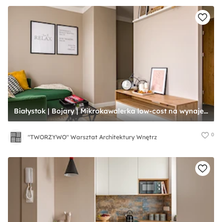
Białystok | Bojary | Mikrokawalerka low-cost na wynajem - Salon, styl nowoczesny - zdjęcie od "TWORZYWO" Warsztat Architektury Wnętrz
0
"TWORZYWO" Warsztat Architektury Wnętrz