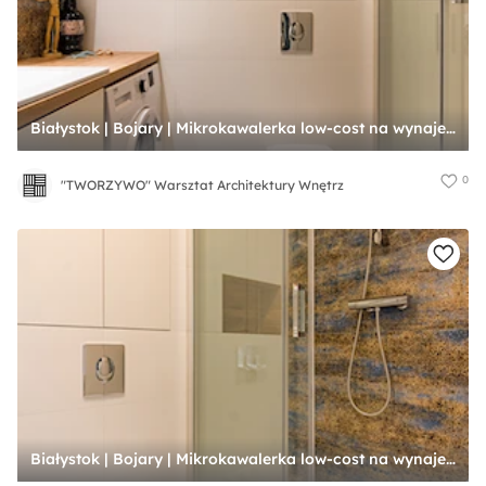
Białystok | Bojary | Mikrokawalerka low-cost na wynajem - Łazienka, styl nowoczesny - zdjęcie od "TWORZYWO" Warsztat Architektury Wnętrz
0
"TWORZYWO" Warsztat Architektury Wnętrz
Białystok | Bojary | Mikrokawalerka low-cost na wynajem - Łazienka, styl nowoczesny - zdjęcie od "TWORZYWO" Warsztat Architektury Wnętrz