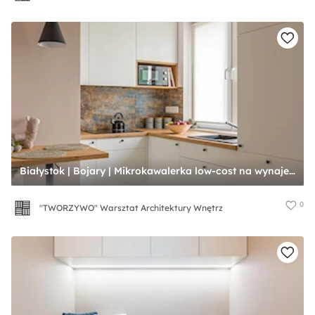
Białystok | Bojary | Mikrokawalerka low-cost na wynajem - Kuchnia, styl nowoczesny - zdjęcie od "TWORZYWO" Warsztat Architektury Wnętrz
0
"TWORZYWO" Warsztat Architektury Wnętrz