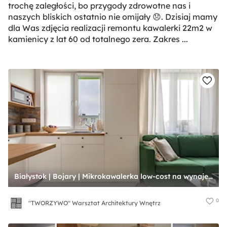
trochę zaległości, bo przygody zdrowotne nas i
naszych bliskich ostatnio nie omijały 😞. Dzisiaj mamy
dla Was zdjęcia realizacji remontu kawalerki 22m2 w
kamienicy z lat 60 od totalnego zera. Zakres ...
Białystok | Bojary | Mikrokawalerka low-cost na wynajem - Salon, styl nowoczesny - zdjęcie od "TWORZYWO" Warsztat Architektury Wnętrz
0
"TWORZYWO" Warsztat Architektury Wnętrz