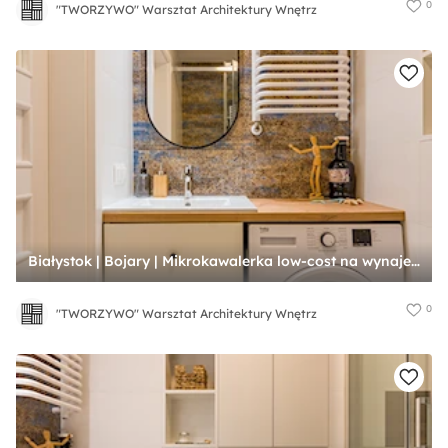
0
"TWORZYWO" Warsztat Architektury Wnętrz
Białystok | Bojary | Mikrokawalerka low-cost na wynajem - Łazienka, styl nowoczesny - zdjęcie od "TWORZYWO" Warsztat Architektury Wnętrz
0
"TWORZYWO" Warsztat Architektury Wnętrz