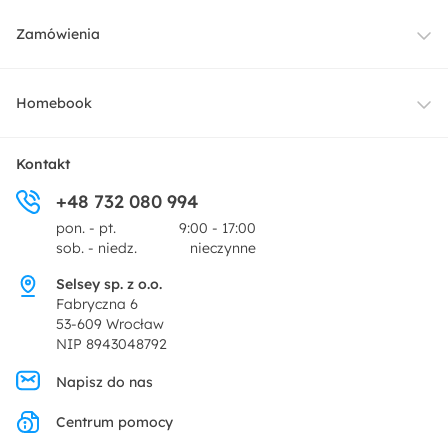
Meble
Zamówienia
Oświetlenie
Dostawa
Homebook
Tekstylia
Płatności i raty
O nas
Kontakt
Ogród i taras
+48 732 080 994
Zwroty
Centrum prasowe
pon. - pt.
9:00 - 17:00
Dekoracje i akcesoria
sob. - niedz.
nieczynne
Pytania i odpowiedzi
Oferta dla producentów
Selsey sp. z o.o.
Promocje
Fabryczna 6
Regulamin
53-609 Wrocław
NIP 8943048792
Polityka prywatności
Napisz do nas
Centrum pomocy
Ustawienia prywatności