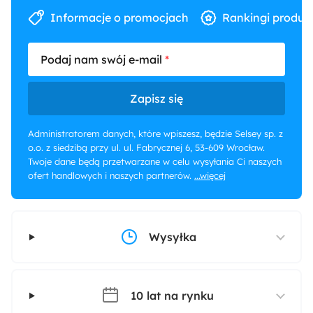
Informacje o promocjach
Rankingi produk
Podaj nam swój e-mail
Zapisz się
Administratorem danych, które wpiszesz, będzie Selsey sp. z
o.o. z siedzibą przy ul. ul. Fabrycznej 6, 53-609 Wrocław.
Twoje dane będą przetwarzane w celu wysyłania Ci naszych
ofert handlowych i naszych partnerów.
...więcej
Wysyłka
10 lat na rynku