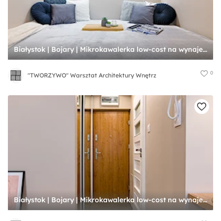
Białystok | Bojary | Mikrokawalerka low-cost na wynajem - Sypialnia, styl nowoczesny - zdjęcie od "TWORZYWO" Warsztat Architektury Wnętrz
0
"TWORZYWO" Warsztat Architektury Wnętrz
Białystok | Bojary | Mikrokawalerka low-cost na wynajem - Hol / przedpokój, styl nowoczesny - zdjęcie od "TWORZYWO" Warsztat Architektury Wnętrz