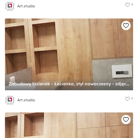
0
Art.studio
Zabudowy łazienek - Łazienka, styl nowoczesny - zdjęcie od Art.studio
0
Art.studio