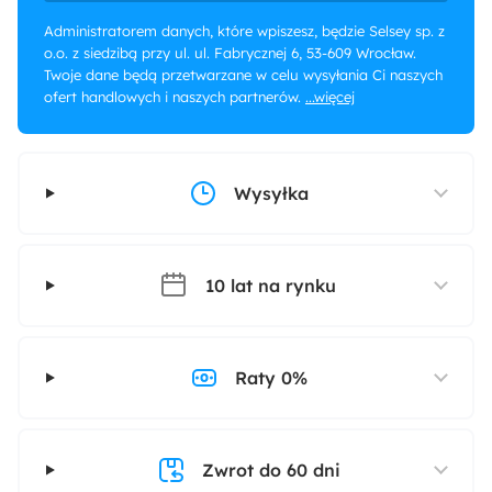
Administratorem danych, które wpiszesz, będzie Selsey sp. z
o.o. z siedzibą przy ul. ul. Fabrycznej 6, 53-609 Wrocław.
Twoje dane będą przetwarzane w celu wysyłania Ci naszych
ofert handlowych i naszych partnerów.
...więcej
Wysyłka
10 lat na rynku
Raty 0%
Zwrot do 60 dni