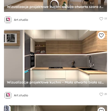
Wizualizacje projektowe kuchni - Duża otwarta szara z zabudowaną lodówką z nablatowym zlewozmywakiem kuchnia w kształcie litery u z oknem, styl nowoczesny - zdjęcie od Art.studio
15
Art.studio
Wizualizacje projektowe kuchni - Mała otwarta biała szara z zabudowaną lodówką z nablatowym zlewozmywakiem kuchnia w kształcie litery u, styl nowoczesny - zdjęcie od Art.studio
25
Art.studio