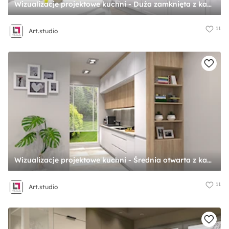
Wizualizacje projektowe kuchni - Duża zamknięta z kamiennym blatem szara z zabudowaną lodówką z nablatowym zlewozmywakiem kuchnia w kształcie litery l, styl skandynawski - zdjęcie od Art.studio
11
Art.studio
Wizualizacje projektowe kuchni - Średnia otwarta z kamiennym blatem szara z zabudowaną lodówką z lodówką wolnostojącą z nablatowym zlewozmywakiem kuchnia jednorzędowa z oknem, styl nowoczesny - zdjęcie od Art.studio
11
Art.studio