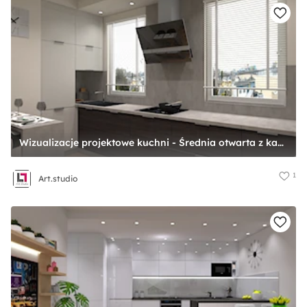
Wizualizacje projektowe kuchni - Średnia otwarta z kamiennym blatem szara z zabudowaną lodówką z nablatowym zlewozmywakiem kuchnia w kształcie litery g z oknem, styl nowoczesny - zdjęcie od Art.studio
1
Art.studio