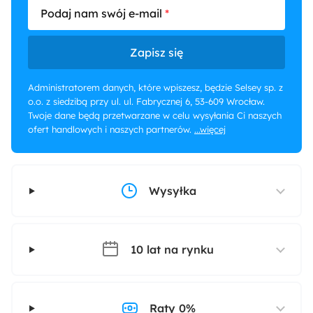
Podaj nam swój e-mail
Zapisz się
Administratorem danych, które wpiszesz, będzie Selsey sp. z
o.o. z siedzibą przy ul. ul. Fabrycznej 6, 53-609 Wrocław.
Twoje dane będą przetwarzane w celu wysyłania Ci naszych
ofert handlowych i naszych partnerów.
...więcej
Wysyłka
10 lat na rynku
Raty 0%