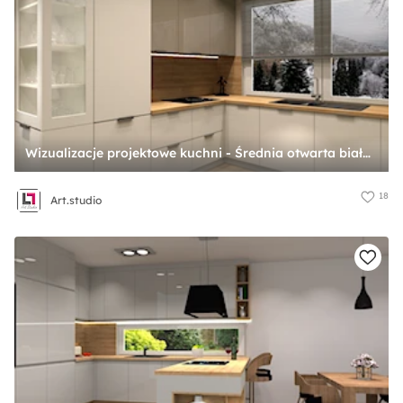
Wizualizacje projektowe kuchni - Średnia otwarta biała z zabudowaną lodówką z nablatowym zlewozmywakiem kuchnia w kształcie litery l z oknem, styl nowoczesny - zdjęcie od Art.studio
18
Art.studio