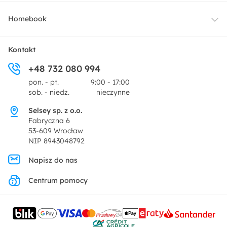
Oświetlenie
Dostawa
Homebook
Tekstylia
Płatności i raty
O nas
Kontakt
Ogród i taras
+48 732 080 994
Zwroty
Centrum prasowe
pon. - pt.
9:00 - 17:00
Dekoracje i akcesoria
sob. - niedz.
nieczynne
Pytania i odpowiedzi
Oferta dla producentów
Selsey sp. z o.o.
Promocje
Fabryczna 6
Regulamin
53-609 Wrocław
NIP 8943048792
Polityka prywatności
Napisz do nas
Centrum pomocy
Ustawienia prywatności
Kontakt