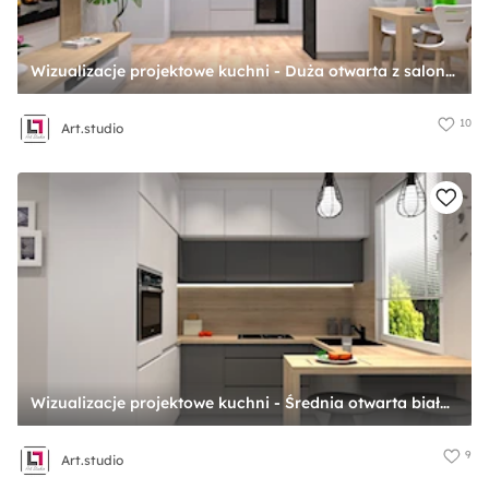
Wizualizacje projektowe kuchni - Duża otwarta z salonem z kamiennym blatem biała z zabudowaną lodówką z lodówką wolnostojącą z nablatowym zlewozmywakiem kuchnia w kształcie litery u, styl minimalistyczny - zdjęcie od Art.studio
10
Art.studio
Wizualizacje projektowe kuchni - Średnia otwarta biała z zabudowaną lodówką z nablatowym zlewozmywakiem kuchnia w kształcie litery g z oknem, styl nowoczesny - zdjęcie od Art.studio
9
Art.studio