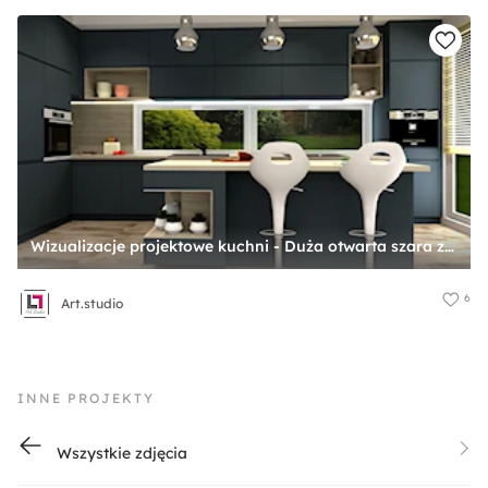
Wizualizacje projektowe kuchni - Duża otwarta szara z zabudowaną lodówką z nablatowym zlewozmywakiem kuchnia w kształcie litery l z wyspą lub półwyspem z oknem, styl nowoczesny - zdjęcie od Art.studio
6
Art.studio
INNE PROJEKTY
Wszystkie zdjęcia