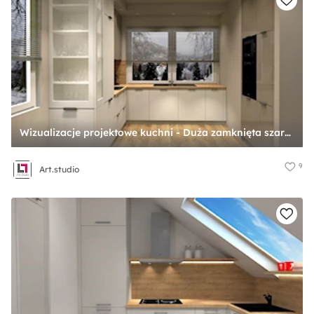
Wizualizacje projektowe kuchni - Duża zamknięta szara z zabudowaną lodówką z nablatowym zlewozmywakiem kuchnia w kształcie litery u z oknem, styl nowoczesny - zdjęcie od Art.studio
9
Art.studio